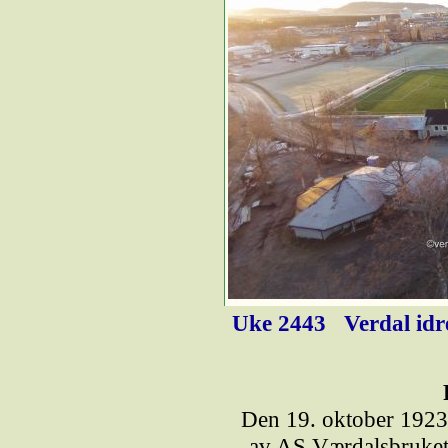
Uke 2443
Verdal idr
Den 19. oktober 1923 
av AS Værdalsbruket 1