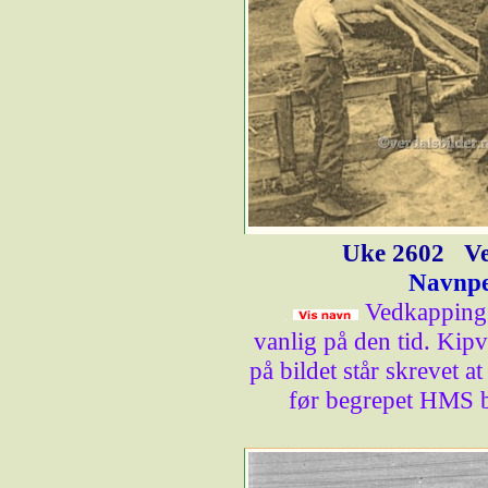
Uke 2602
Ve
Navnpe
Vedkapping
vanlig på den tid. Ki
på bildet står skrevet a
før begrepet HMS bl