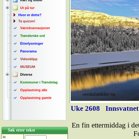
Kart og bilder
Ut på tur
Hvor er dette?
Ta quizen!
Værobservasjoner
Trønderske ord
Etterlysninger
Panorama
Videoklipp
MUSEUM
Diverse
Kommuner i Trøndelag
Opplastning alle
Opplastning gamle
Uke 2608
Innsvatnet
En fin ettermiddag i det
Søk etter tekst
F
Id: