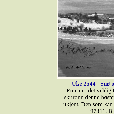
Uke 2544
Snø o
Enten er det veldig t
skuronn denne høsten 
ukjent. Den som kan t
97311. Bi