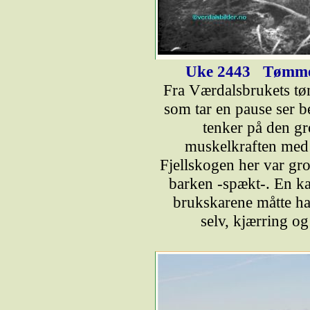
Uke 2443
Tømmer
Fra Værdalsbrukets tø
som tar en pause ser be
tenker på den gr
muskelkraften med 
Fjellskogen her var gro
barken -spækt-. En kan
brukskarene måtte ha 
selv, kjærring o