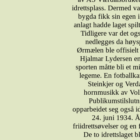
idrettsplass. Dermed va
bygda fikk sin egen 
anlagt hadde laget spi
Tidligere var det og
nedlegges da høyspe
Ørmælen ble offisielt
Hjalmar Lydersen en 
sporten måtte bli et m
legeme. En fotballk
Steinkjer og Verd
hornmusikk av Vol
Publikumstilslutn
opparbeidet seg også i
24. juni 1934. 
friidrettsøvelser og e
De to idrettslaget b