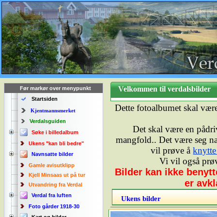
Velkommen til verdalsbilde
Før markør over menypunkt
Startsiden
Dette fotoalbumet skal vær
Kjentmannsmerket
Verdalsguiden
Det skal være en pådriv
Søke i billedalbum
mangfold.. Det være seg natu
Ukens "kan bli bedre"
vil prøve å
knytte
Navnsatte bilder
Vi vil også prø
Gamle avisutklipp
Bilder kan ikke benyt
Kjell Minsaas ut på tur
er avkl
Utvandring fra Verdal
Verdal fra luften
Ukens bilder
Foto gårder 1918-30