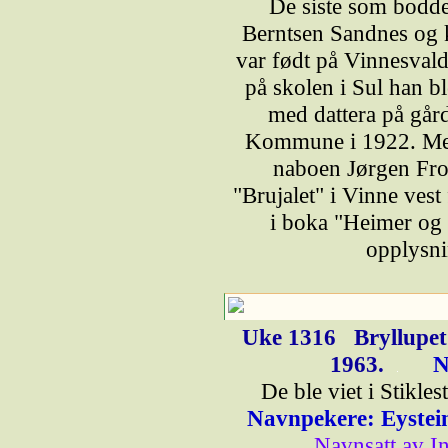
De siste som bodd
Berntsen Sandnes og k
var født på Vinnesval
på skolen i Sul han bl
med dattera på går
Kommune i 1922. Men a
naboen Jørgen From
"Brujalet" i Vinne ves
i boka "Heimer og 
opplysni
Uke 1316
Bryllupet
1963.
N
De ble viet i Stikle
Navnpekere: Eystei
Navnsatt av I