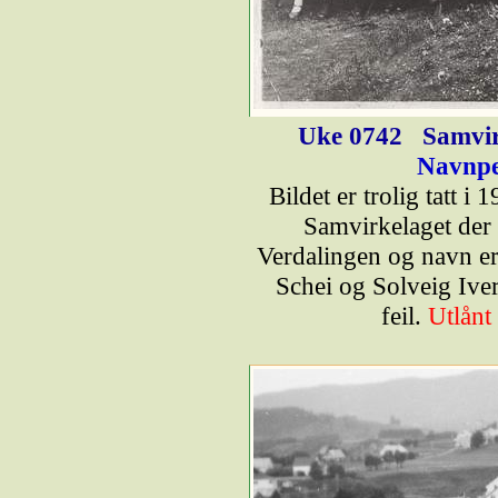
Uke 0742
Samvir
Navnpe
Bildet er trolig tatt 
Samvirkelaget der M
Verdalingen og navn er 
Schei og Solveig Ive
feil.
Utlånt