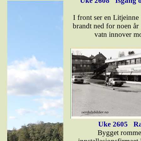
Uke 2608
Isgang o
I front ser en Litjeinn
brandt ned for noen år s
vatn innover m
Uke 2605
Ra
Bygget rommet 