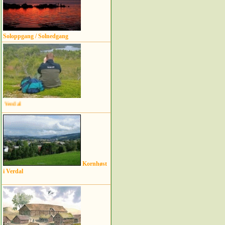
Soloppgang / Solnedgang
"Utsiktsbilder" i Verdal
Kornhøst
i Verdal