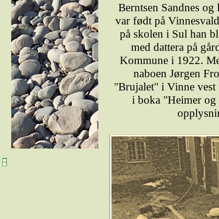
Berntsen Sandnes og k
var født på Vinnesval
på skolen i Sul han bl
med dattera på går
Kommune i 1922. Men a
naboen Jørgen From
"Brujalet" i Vinne ves
i boka "Heimer og 
opplysni