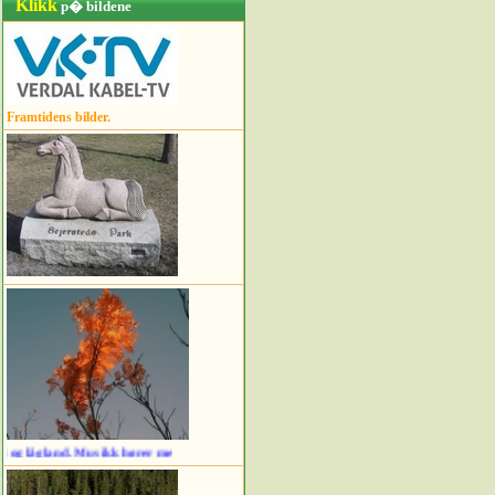
Klikk
p� bildene
Framtidens bilder.
. Musikk hører med