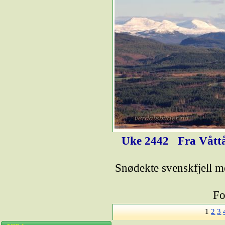
Uke 2442
Fra Våttå
Snødekte svenskfjell 
Fo
1
2
3