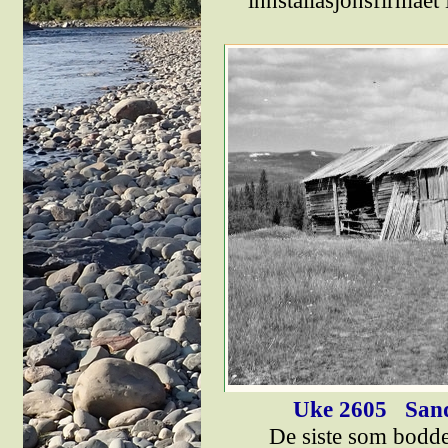
innstallasjonsfirmaet
Uke 2605
Sand
De siste som bodd