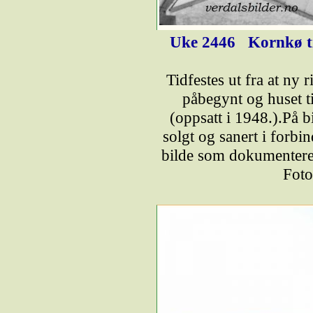
Uke 2446
Kornkø til
Tidfestes ut fra at ny 
påbegynt og huset 
(oppsatt i 1948.).På 
solgt og sanert i forb
bilde som dokumenterer
Foto