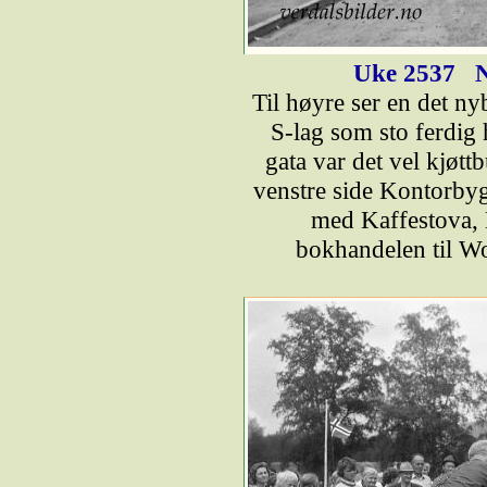
Uke 2537
N
Til høyre ser en det n
S-lag som sto ferdig
gata var det vel kjøtt
venstre side Kontorby
med Kaffestova,
bokhandelen til Wo