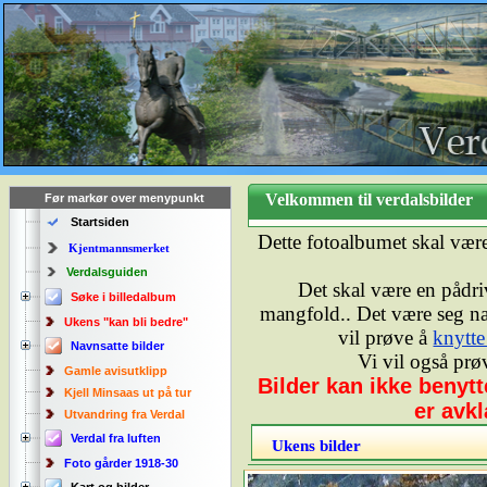
Velkommen til verdalsbilde
Før markør over menypunkt
Startsiden
Dette fotoalbumet skal vær
Kjentmannsmerket
Verdalsguiden
Det skal være en pådriv
Søke i billedalbum
mangfold.. Det være seg natu
Ukens "kan bli bedre"
vil prøve å
knytte
Navnsatte bilder
Vi vil også prø
Gamle avisutklipp
Bilder kan ikke benyt
Kjell Minsaas ut på tur
er avkl
Utvandring fra Verdal
Verdal fra luften
Ukens bilder
Foto gårder 1918-30