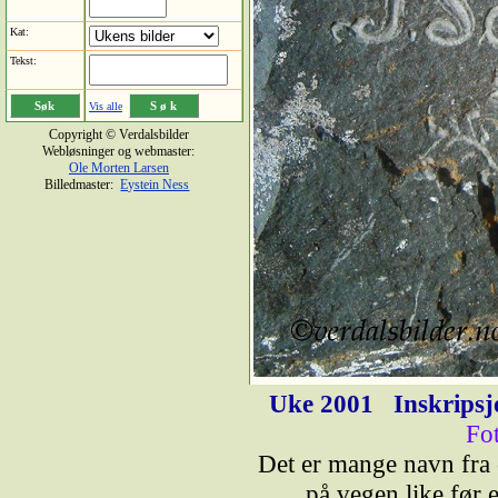
Kat:
Tekst:
Vis alle
Copyright © Verdalsbilder
Webløsninger og webmaster:
Ole Morten Larsen
Billedmaster:
Eystein Ness
Uke 2001
Inskripsjo
Fo
Det er mange navn fra 
på vegen like før 