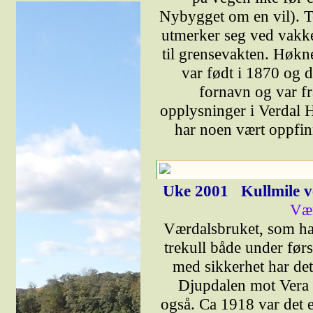
Nybygget om en vil). T
utmerker seg ved vakke
til grensevakten. Høkn
var født i 1870 og 
fornavn og var fr
opplysninger i Verdal H
har noen vært oppfin
Uke 2001
Kullmile 
Vær
Værdalsbruket, som har
trekull både under førs
med sikkerhet har de
Djupdalen mot Vera 
også. Ca 1918 var det e