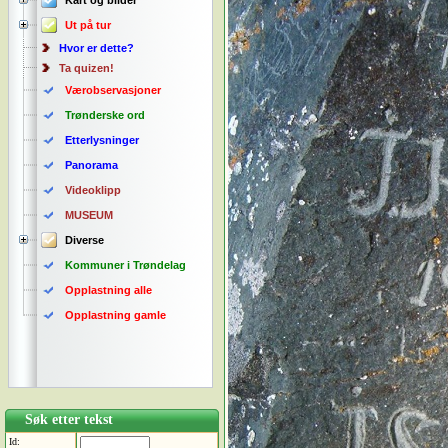
Kart og bilder
Ut på tur
Hvor er dette?
Ta quizen!
Værobservasjoner
Trønderske ord
Etterlysninger
Panorama
Videoklipp
MUSEUM
Diverse
Kommuner i Trøndelag
Opplastning alle
Opplastning gamle
Søk etter tekst
Id: