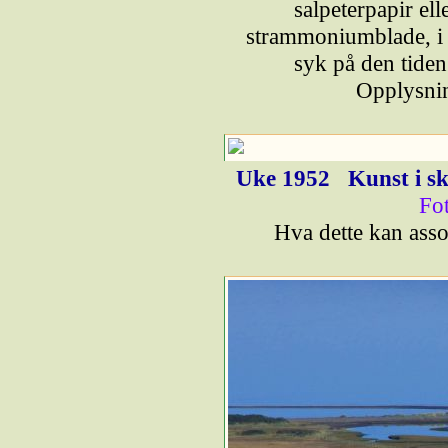
salpeterpapir ell
strammoniumblade, i 
syk på den tiden.
Opplysnin
Uke 1952
Kunst i s
Fo
Hva dette kan asso