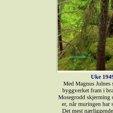
Uke 194
Med Magnus Julnes s
byggverket fram i br
Mosegrodd skjerming 
er, når muringen har s
Det mest nærliggende e