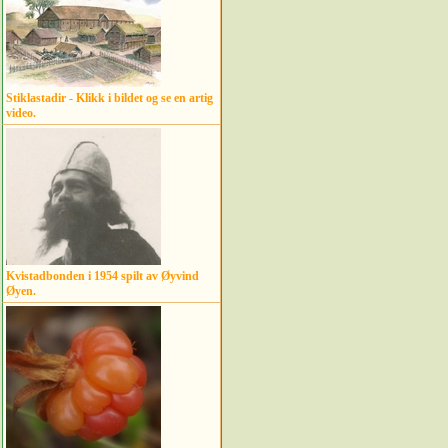
Stiklastadir - Klikk i bildet og se en artig
video.
Kvistadbonden i 1954 spilt av Øyvind
Øyen.