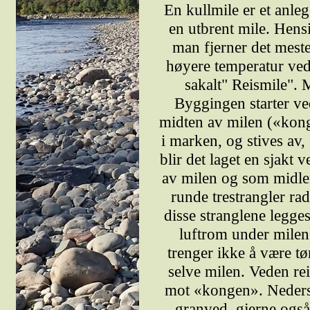
En kullmile er et anleg
en utbrent mile. Hensi
man fjerner det mest
høyere temperatur ved
sakalt" Reismile". 
Byggingen starter ved
midten av milen («kong
i marken, og stives av, 
blir det laget en sjakt 
av milen og som midler
runde trestrangler rad
disse stranglene legges 
luftrom under mile
trenger ikke å være tør
selve milen. Veden re
mot «kongen». Nederst
granved, gjerne også