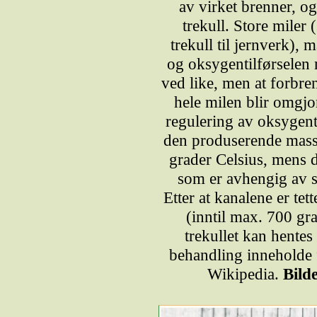
av virket brenner, o
trekull. Store miler 
trekull til jernverk), m
og oksygentilførselen m
ved like, men at forbren
hele milen blir omgjo
regulering av oksygenti
den produserende mass
grader Celsius, mens de
som er avhengig av st
Etter at kanalene er tet
(inntil max. 700 gra
trekullet kan hentes 
behandling inneholde f
Wikipedia.
Bilde