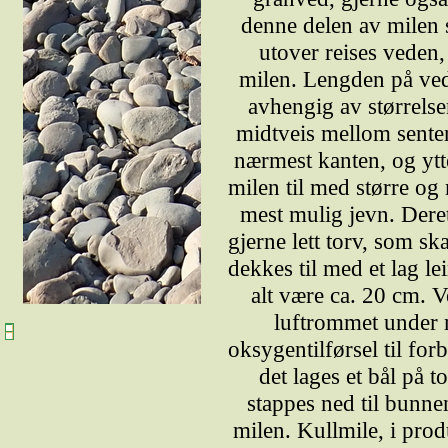
denne delen av milen
utover reises veden,
milen. Lengden på ved
avhengig av størrels
midtveis mellom senter
nærmest kanten, og ytte
milen til med større og
mest mulig jevn. Dere
gjerne lett torv, som sk
dekkes til med et lag le
alt være ca. 20 cm. V
luftrommet under m
oksygentilførsel til fo
det lages et bål på
stappes ned til bunne
milen. Kullmile, i pro