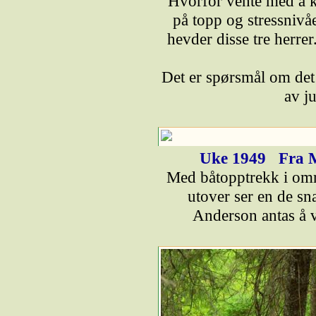
Hvorfor vente med å k
på topp og stressnivået
hevder disse tre herre
Det er spørsmål om det b
av j
Uke 1949
Fra 
Med båtopptrekk i områ
utover ser en de sn
Anderson antas å væ