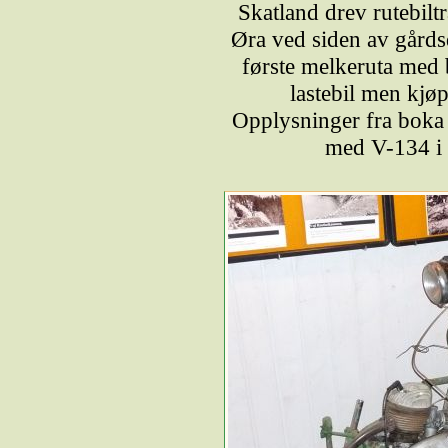
Skatland drev rutebilt
Øra ved siden av gård
første melkeruta med b
lastebil men kjø
Opplysninger fra boka 
med V-134 i 