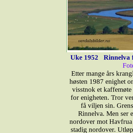
Uke 1952
Rinnelva 
Fot
Etter mange års krang
høsten 1987 enighet o
visstnok et kaffemøt
for enigheten. Tror v
få viljen sin. Gr
Rinnelva. Men ser e
nordover mot Havfrua f
stadig nordover. Utløp