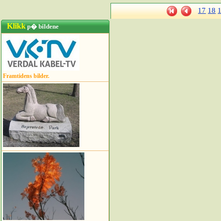
17
18
Klikk
p� bildene
Framtidens bilder.