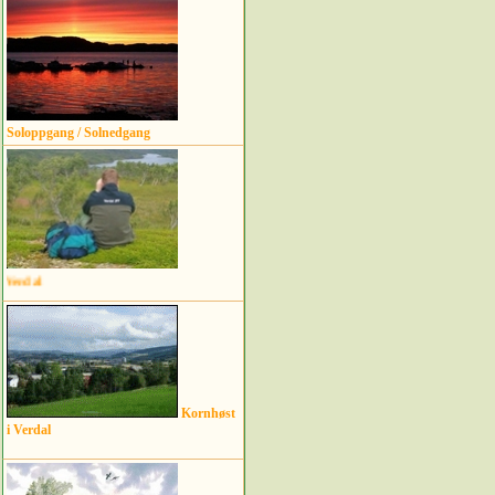
Soloppgang / Solnedgang
"Utsiktsbilder" i Verdal
Kornhøst
i Verdal