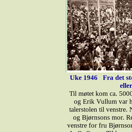
Uke 1946
Fra det st
elle
Til møtet kom ca. 500
og Erik Vullum var h
talerstolen til venstre
og Bjørnsons mor. Re
venstre for fru Bjørnson