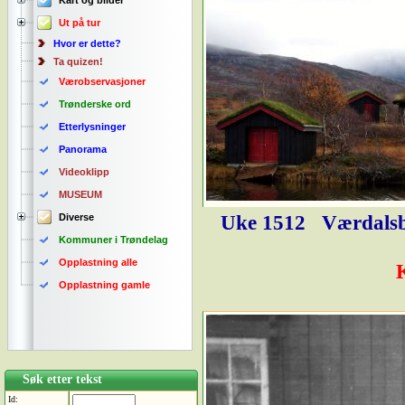
Kart og bilder
Ut på tur
Hvor er dette?
Ta quizen!
Værobservasjoner
Trønderske ord
Etterlysninger
Panorama
Videoklipp
MUSEUM
Uke 1512
Værdalsb
Diverse
Kommuner i Trøndelag
Opplastning alle
Opplastning gamle
Søk etter tekst
Id: