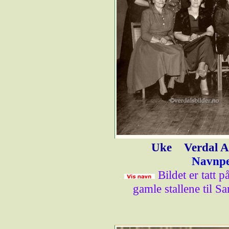
Uke
Verdal A
Navnpe
Bildet er tatt 
gamle stallene til 