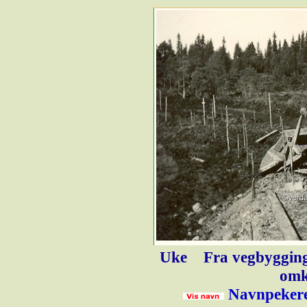
Uke
Fra vegbygging
omk
Navnpekere