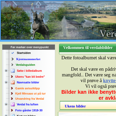
Velkommen til verdalsbilde
Før markør over menypunkt
Startsiden
Dette fotoalbumet skal vær
Kjentmannsmerket
Verdalsguiden
Det skal være en pådriv
Søke i billedalbum
mangfold.. Det være seg natu
Ukens "kan bli bedre"
vil prøve å
knytte
Navnsatte bilder
Vi vil også prø
Gamle avisutklipp
Bilder kan ikke benyt
Kjell Minsaas ut på tur
er avkl
Utvandring fra Verdal
Verdal fra luften
Ukens bilder
Foto gårder 1918-30