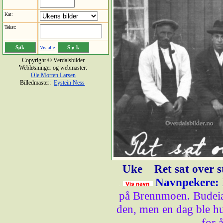
Kat:
Tekst:
Vis alle
Copyright © Verdalsbilder
Webløsninger og webmaster:
Ole Morten Larsen
Billedmaster:
Eystein Ness
Uke
Ret sat over 
Navnpekere: 
på Brennmoen. Budeia
den, men en dag ble h
for 