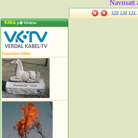
Navnsatt 
129
130
131
Klikk
p� bildene
Framtidens bilder.