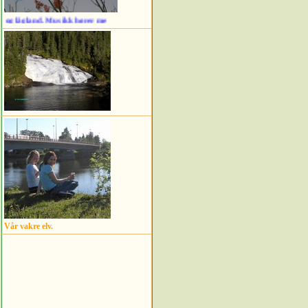
 Musikk hører med
Vår vakre elv.