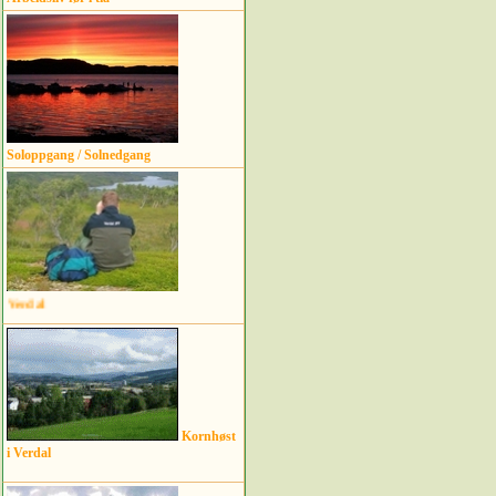
Soloppgang / Solnedgang
"Utsiktsbilder" i Verdal
Kornhøst
i Verdal