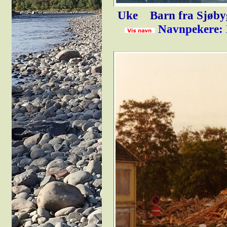
Uke
Barn fra Sjøbyg
Navnpekere: 