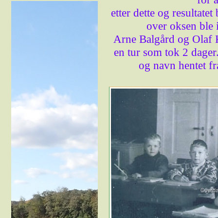
etter dette og resulta
over oksen ble 
Arne Balgård og Olaf Kv
en tur som tok 2 dager
og navn hentet f