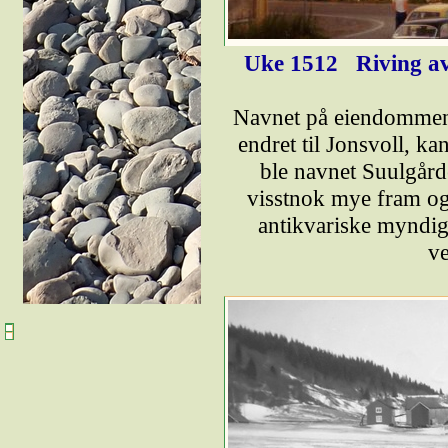
Uke 1512
Riving av
Navnet på eiendommen 
endret til Jonsvoll, ka
ble navnet Suulgårde
visstnok mye fram og t
antikvariske myndigh
v