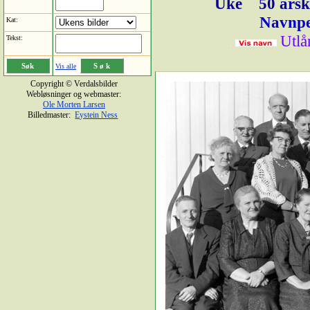
Uke
50 årsk
Navnpe
Kat:
Utlå
Tekst:
Vis alle
Copyright © Verdalsbilder
Webløsninger og webmaster:
Ole Morten Larsen
Billedmaster:
Eystein Ness