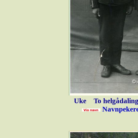
Uke
To helgådalin
Navnpekere