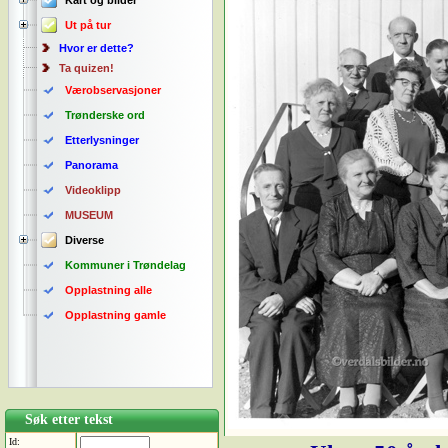
Kart og bilder
Ut på tur
Hvor er dette?
Ta quizen!
Værobservasjoner
Trønderske ord
Etterlysninger
Panorama
Videoklipp
MUSEUM
Diverse
Kommuner i Trøndelag
Opplastning alle
Opplastning gamle
Søk etter tekst
Id: