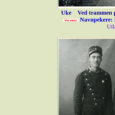
Uke
Ved trammen p
Navnpekere: 
Utl