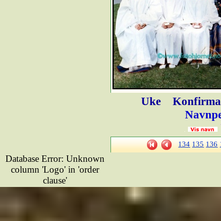
Uke
Konfirman
Navnpe
134
135
136
Database Error: Unknown
column 'Logo' in 'order
clause'