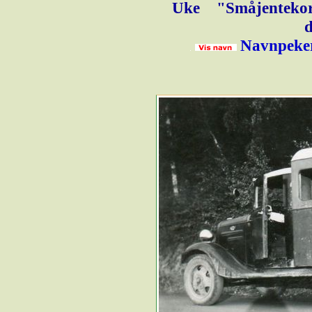
Uke
"Småjentekor"
d
Navnpeker