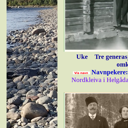
Uke
Tre generas
omk
Navnpekere:
Nordkleiva i Helgåd