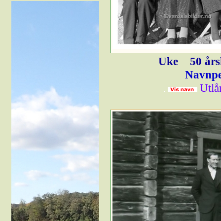
Uke
50 års
Navnpe
Utlå