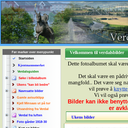
Velkommen til verdalsbilde
Før markør over menypunkt
Startsiden
Dette fotoalbumet skal vær
Kjentmannsmerket
Verdalsguiden
Det skal være en pådriv
Søke i billedalbum
mangfold.. Det være seg natu
Ukens "kan bli bedre"
vil prøve å
knytte
Navnsatte bilder
Vi vil også prø
Gamle avisutklipp
Bilder kan ikke benyt
Kjell Minsaas ut på tur
er avkl
Utvandring fra Verdal
Verdal fra luften
Ukens bilder
Foto gårder 1918-30