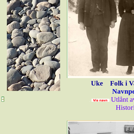
Uke
Folk i 
Navnpe
Utlånt a
Histor