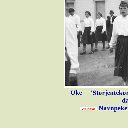
Uke
"Storjentekor
d
Navnpeker