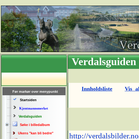
Verdalsguiden 
Innholdsliste
Vis al
Før markør over menypunkt
Startsiden
Kjentmannsmerket
Verdalsguiden
Søke i billedalbum
Ukens "kan bli bedre"
http://verdalsbilder