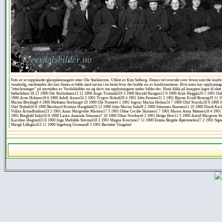
Foto av et soppskadet glassplatenegativ etter Ole Snekkermo. Utlånt av Kim Solberg. Finnes vel oversikt over hvem som ble konfi
vanskelig, medmindre det kan finnes et bilde med navna i en heim hvor det bodde en av konfirmantene. Hvis noen har opplysninge
"etterlysninger" på startsiden av Verdalsbilder.no og skriv inn opplysningene under bildet der. Husk klikk på knappen lagre til slu
fødselsdato:18 12 1900 Ole Storholmen12 12 1900 Aage Tromsdal19 3 1900 Harald Haugen12 9 1900 Arne Heggås20 1 1901 Os
1900 Arne Holmen18 6 1900 Adolf Aasan24 2 1901 Trygve Holmli29 4 1901 John Fossnes21 2 1901 Bjarne Evald Brueng19 11 19
Marius Breding8 4 1900 Mathæus Storhaug4 10 1900 Ole Nonset4 1 1901 Ingvar Marius Helmo24 7 1900 Oluf Svartås20 6 1900 Je
Olaf Holmli16 8 1900 Bernhard Kristian Haugdahl25 12 1900 John Marius Indal9 2 1900 Johannes Skansen11 10 1900 Dordi Kar
Vollan Årstadbakkan23 2 1901 Anna Margrethe Marken17 3 1901 Oline Cecilie Skansen1 7 1901 Maren Anna Mønnes18 4 1901 
1901 Borghild Indal10 8 1900 Laura Amanda Johansen7 10 1900 Oline Nordnes6 2 1901 Helga Heir11 5 1900 Astrid Margrete Føls
Karoline Hegstad23 8 1900 Inga Mathilde Storstad18 3 1901 Magna Kvernmo7 11 1900 Emma Birgitte Bjørnmelen27 2 1901 Sign
Margit Lillegård13 11 1900 Ingeborg Grunnan8 3 1901 Berntine Vangstad