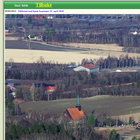
Tilbake
Stort bilde
09/04/2022
Stiklestad med kjente bygninger 16. april 2018