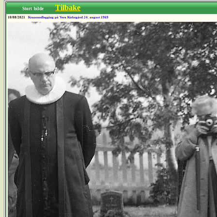
Tilbake
Stort bilde
10/08/2021
Kransnedlegging på Vera Kirkegård 24. august 1969