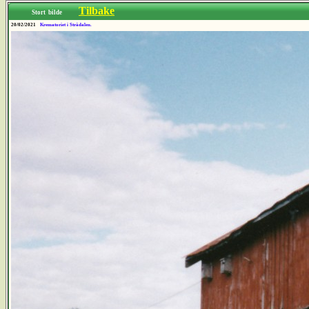
Tilbake
Stort bilde
20/02/2021
Krematoriet i Strådalen.