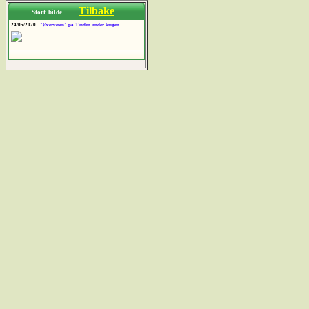
Tilbake
Stort bilde
24/05/2020
"Øverveien" på Tinden under krigen.