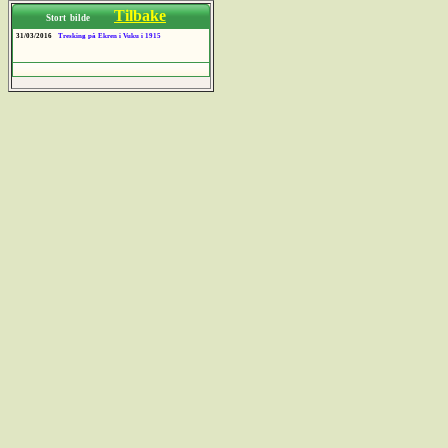
Tilbake
Stort bilde
31/03/2016
Tresking på Ekren i Vuku i 1915