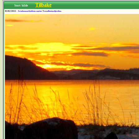
Tilbake
Stort bilde
03/02/2015
Svinhamarbekken møter Trondheimsfjorden.