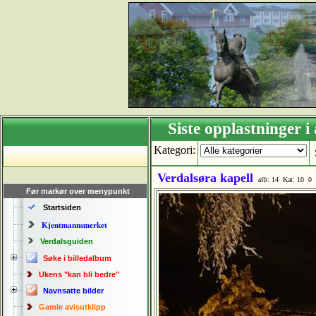
Siste opplastning
Kategori:
Verdalsøra kapell
alb:
14
Kat: 10 
Før markør over menypunkt
Startsiden
Kjentmannsmerket
Verdalsguiden
Søke i billedalbum
Ukens "kan bli bedre"
Navnsatte bilder
Gamle avisutklipp