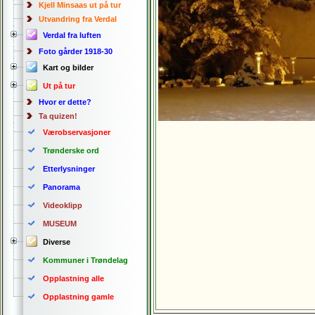
Kjell Minsaas ut på tur
Utvandring fra Verdal
Verdal fra luften
Foto gårder 1918-30
Kart og bilder
Ut på tur
Hvor er dette?
Ta quizen!
Værobservasjoner
Trønderske ord
Etterlysninger
Panorama
Videoklipp
MUSEUM
Diverse
Kommuner i Trøndelag
Opplastning alle
Opplastning gamle