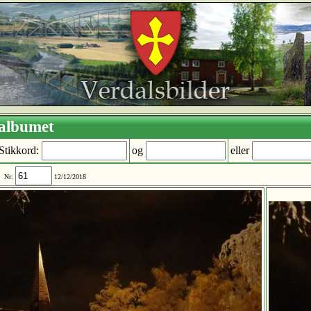
er i albumet
Stikkord:
og
eller
0
Nr:
12/12/2018