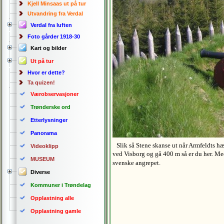
Kjell Minsaas ut på tur
Utvandring fra Verdal
Verdal fra luften
Foto gårder 1918-30
Kart og bilder
Ut på tur
Hvor er dette?
Ta quizen!
Værobservasjoner
Trønderske ord
Etterlysninger
Panorama
Slik så Stene skanse ut når Armfeldts hæ
Videoklipp
ved Visborg og gå 400 m så er du her. Med
MUSEUM
svenske angrepet.
Diverse
Kommuner i Trøndelag
Opplastning alle
Opplastning gamle