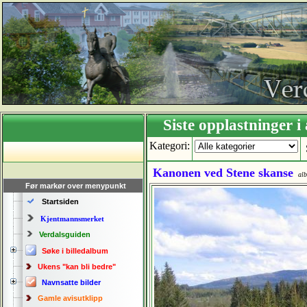
Siste opplastning
Kategori:
Kanonen ved Stene skanse
al
Før markør over menypunkt
Startsiden
Kjentmannsmerket
Verdalsguiden
Søke i billedalbum
Ukens "kan bli bedre"
Navnsatte bilder
Gamle avisutklipp