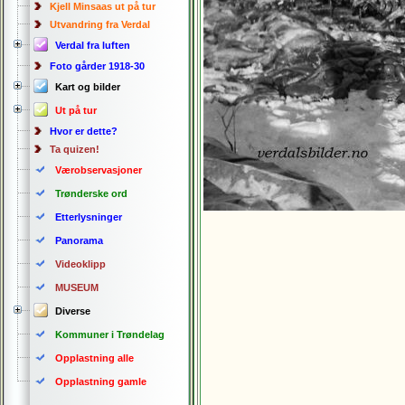
Kjell Minsaas ut på tur
Utvandring fra Verdal
Verdal fra luften
Foto gårder 1918-30
Kart og bilder
Ut på tur
Hvor er dette?
Ta quizen!
Værobservasjoner
Trønderske ord
Etterlysninger
Panorama
Videoklipp
MUSEUM
Diverse
Kommuner i Trøndelag
Opplastning alle
Opplastning gamle