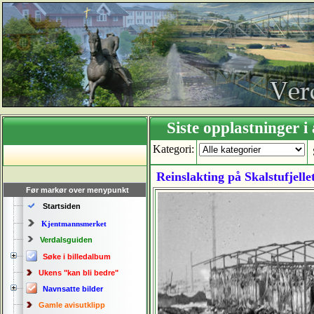
Siste opplastning
Kategori:
Reinslakting på Skalstufjellet
Før markør over menypunkt
Startsiden
Kjentmannsmerket
Verdalsguiden
Søke i billedalbum
Ukens "kan bli bedre"
Navnsatte bilder
Gamle avisutklipp