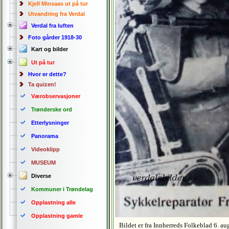
Kjell Minsaas ut på tur
Utvandring fra Verdal
Verdal fra luften
Foto gårder 1918-30
Kart og bilder
Ut på tur
Hvor er dette?
Ta quizen!
Værobservasjoner
Trønderske ord
Etterlysninger
Panorama
Videoklipp
MUSEUM
Diverse
Kommuner i Trøndelag
Opplastning alle
Opplastning gamle
Bildet er fra Innherreds Folkeblad 6. a