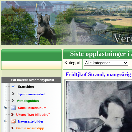
Siste opplastning
Kategori:
Fridtjkof Strand, mangeårig
Før markør over menypunkt
Startsiden
Kjentmannsmerket
Verdalsguiden
Søke i billedalbum
Ukens "kan bli bedre"
Navnsatte bilder
Gamle avisutklipp