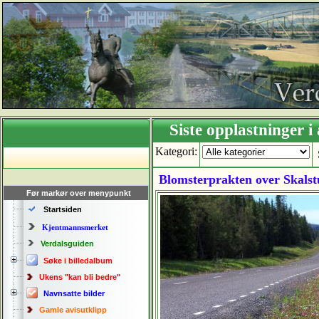
Siste opplastning
Kategori:
Blomsterprakten over Skalstuf
Før markør over menypunkt
Startsiden
Kjentmannsmerket
Verdalsguiden
Søke i billedalbum
Ukens "kan bli bedre"
Navnsatte bilder
Gamle avisutklipp