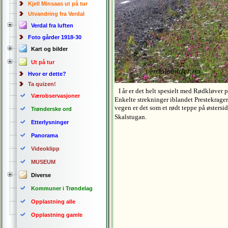
Kjell Minsaas ut på tur
Utvandring fra Verdal
Verdal fra luften
Foto gårder 1918-30
Kart og bilder
Ut på tur
Hvor er dette?
Ta quizen!
I år er det helt spesielt med Rødkløver
Værobservasjoner
Enkelte strekninger iblandet Prestekrage
vegen er det som et rødt teppe på østersid
Trønderske ord
Skalstugan.
Etterlysninger
Panorama
Videoklipp
MUSEUM
Diverse
Kommuner i Trøndelag
Opplastning alle
Opplastning gamle