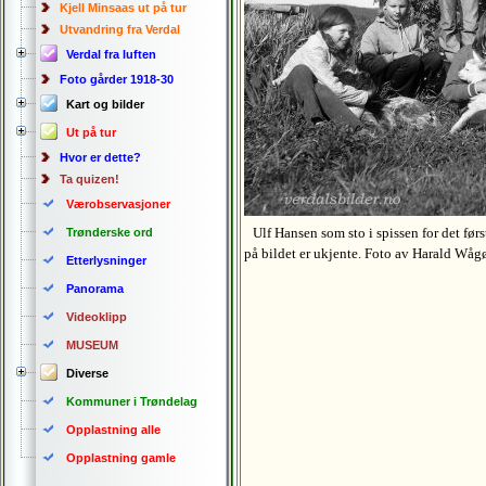
Kjell Minsaas ut på tur
Utvandring fra Verdal
Verdal fra luften
Foto gårder 1918-30
Kart og bilder
Ut på tur
Hvor er dette?
Ta quizen!
Værobservasjoner
Ulf Hansen som sto i spissen for det først
Trønderske ord
på bildet er ukjente. Foto av Harald Wåg
Etterlysninger
Panorama
Videoklipp
MUSEUM
Diverse
Kommuner i Trøndelag
Opplastning alle
Opplastning gamle