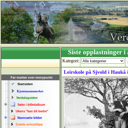
Siste opplastning
Kategori:
Leirskole på Sjvold i Haukå 
Før markør over menypunkt
Startsiden
Kjentmannsmerket
Verdalsguiden
Søke i billedalbum
Ukens "kan bli bedre"
Navnsatte bilder
Gamle avisutklipp