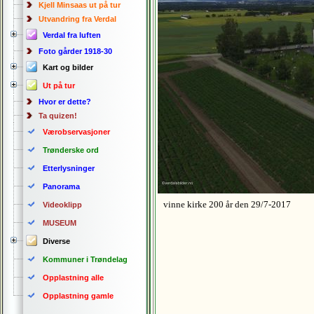
Kjell Minsaas ut på tur
Utvandring fra Verdal
Verdal fra luften
Foto gårder 1918-30
Kart og bilder
Ut på tur
Hvor er dette?
Ta quizen!
Værobservasjoner
Trønderske ord
Etterlysninger
Panorama
vinne kirke 200 år den 29/7-2017
Videoklipp
MUSEUM
Diverse
Kommuner i Trøndelag
Opplastning alle
Opplastning gamle