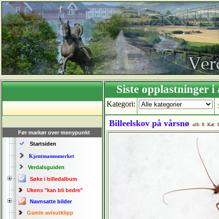
Siste opplastning
Kategori:
Billeelskov på vårsnø
alb:
8
Kat
Før markør over menypunkt
Startsiden
Kjentmannsmerket
Verdalsguiden
Søke i billedalbum
Ukens "kan bli bedre"
Navnsatte bilder
Gamle avisutklipp