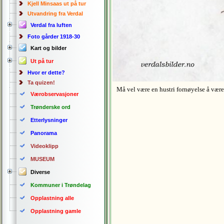
Kjell Minsaas ut på tur
Utvandring fra Verdal
Verdal fra luften
Foto gårder 1918-30
Kart og bilder
Ut på tur
Hvor er dette?
Ta quizen!
Må vel være en hustri fornøyelse å vær
Værobservasjoner
Trønderske ord
Etterlysninger
Panorama
Videoklipp
MUSEUM
Diverse
Kommuner i Trøndelag
Opplastning alle
Opplastning gamle