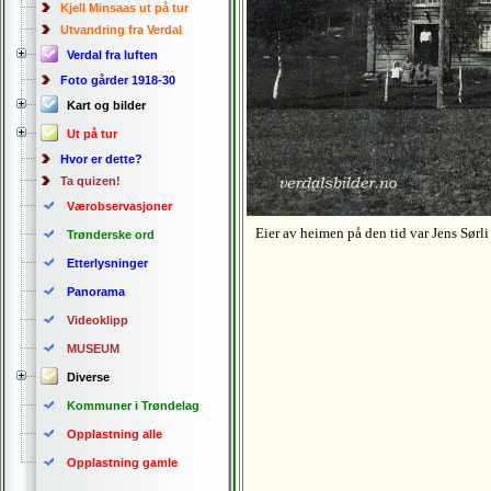
Kjell Minsaas ut på tur
Utvandring fra Verdal
Verdal fra luften
Foto gårder 1918-30
Kart og bilder
Ut på tur
Hvor er dette?
Ta quizen!
Værobservasjoner
Eier av heimen på den tid var Jens Sørli
Trønderske ord
Etterlysninger
Panorama
Videoklipp
MUSEUM
Diverse
Kommuner i Trøndelag
Opplastning alle
Opplastning gamle