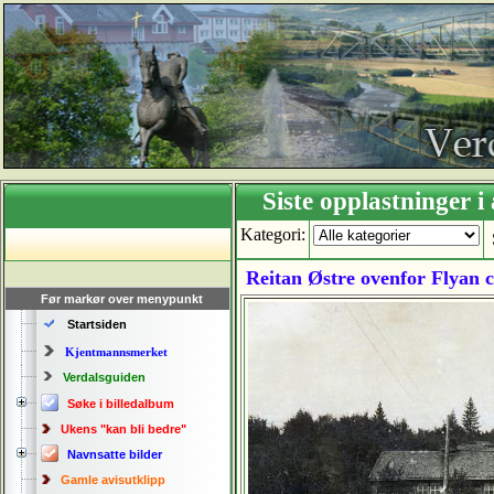
Siste opplastning
Kategori:
Reitan Østre ovenfor Flyan c
Før markør over menypunkt
Startsiden
Kjentmannsmerket
Verdalsguiden
Søke i billedalbum
Ukens "kan bli bedre"
Navnsatte bilder
Gamle avisutklipp