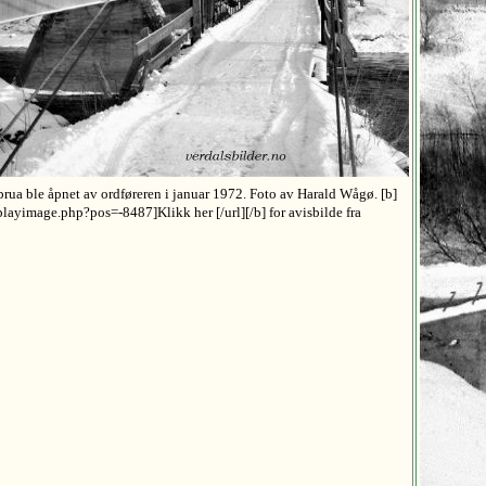
rua ble åpnet av ordføreren i januar 1972. Foto av Harald Wågø. [b]
playimage.php?pos=-8487]Klikk her [/url][/b] for avisbilde fra