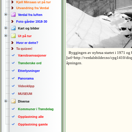
Kjell Minsaas ut på tur
Utvandring fra Verdal
Verdal fra luften
Foto gårder 1918-30
Kart og bilder
Ut på tur
Hvor er dette?
Ta quizen!
Byggingen av nybrua startet i 1971 og b
Værobservasjoner
[url=http://verdalsbilder.no/cpg1410/dis
åpningen.
Trønderske ord
Etterlysninger
Panorama
Videoklipp
MUSEUM
Diverse
Kommuner i Trøndelag
Opplastning alle
Opplastning gamle