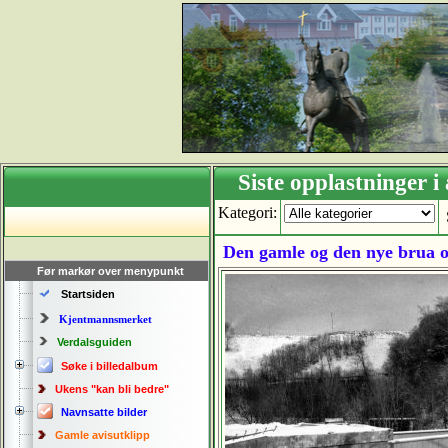
Siste opplastning
Kategori:
Den gamle og den nye brua o
Før markør over menypunkt
Startsiden
Kjentmannsmerket
Verdalsguiden
Søke i billedalbum
Ukens "kan bli bedre"
Navnsatte bilder
Gamle avisutklipp