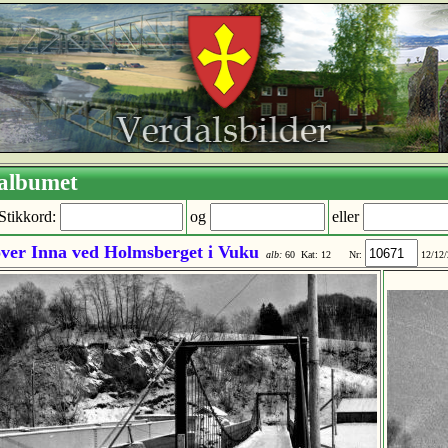
er i albumet
Stikkord:
og
eller
ver Inna ved Holmsberget i Vuku
alb:
60
Kat: 12
Nr:
12/12/