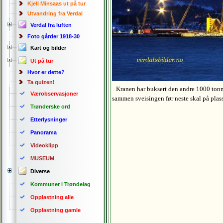
Kjell Minsaas ut på tur
Utvandring fra Verdal
Verdal fra luften
Foto gårder 1918-30
Kart og bilder
Ut på tur
Hvor er dette?
Ta quizen!
Kranen har buksert den andre 1000 tonn 
Værobservasjoner
sammen sveisingen før neste skal på plass
Trønderske ord
Etterlysninger
Panorama
Videoklipp
MUSEUM
Diverse
Kommuner i Trøndelag
Opplastning alle
Opplastning gamle