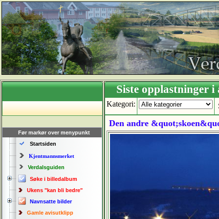
Siste opplastning
Kategori:
Den andre &quot;skoen&quot; 
Før markør over menypunkt
Startsiden
Kjentmannsmerket
Verdalsguiden
Søke i billedalbum
Ukens "kan bli bedre"
Navnsatte bilder
Gamle avisutklipp