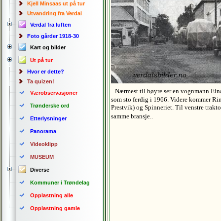
Kjell Minsaas ut på tur
Utvandring fra Verdal
Verdal fra luften
Foto gårder 1918-30
Kart og bilder
Ut på tur
Hvor er dette?
Ta quizen!
Nærmest til høyre ser en vognmann Einar
Værobservasjoner
som sto ferdig i 1966. Videre kommer Ri
Trønderske ord
Prestvik) og Spinneriet. Til venstre trakt
samme bransje..
Etterlysninger
Panorama
Videoklipp
MUSEUM
Diverse
Kommuner i Trøndelag
Opplastning alle
Opplastning gamle