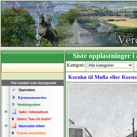
Siste opplastning
Kategori:
Kornkø til Mølla eller Korns
Før markør over menypunkt
Startsiden
Kjentmannsmerket
Verdalsguiden
Søke i billedalbum
Ukens "kan bli bedre"
Navnsatte bilder
Gamle avisutklipp