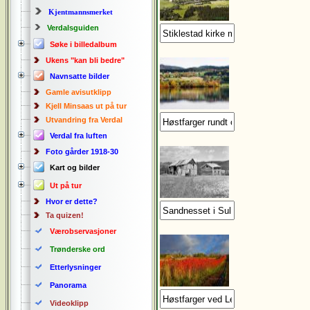
Kjentmannsmerket
Verdalsguiden
Søke i billedalbum
Ukens "kan bli bedre"
Navnsatte bilder
Gamle avisutklipp
Kjell Minsaas ut på tur
Utvandring fra Verdal
Verdal fra luften
Foto gårder 1918-30
Kart og bilder
Ut på tur
Hvor er dette?
Ta quizen!
Værobservasjoner
Trønderske ord
Etterlysninger
Panorama
Videoklipp