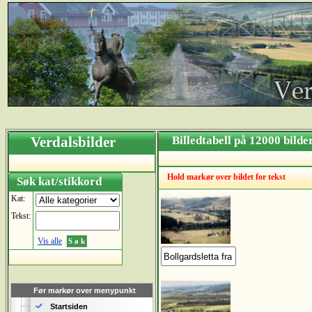
Verdalsbilder
Billedtabell på 12000 bild
Hold markør over bildet for tekst
Søk kat/stikkord
Kat:
Tekst:
Vis alle
Før markør over menypunkt
Startsiden