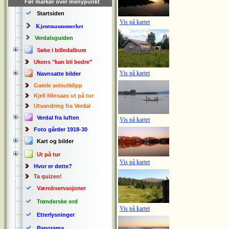
Før markør over menypunkt
Startsiden
Vis på kartet
Kjentmannsmerket
Verdalsguiden
Søke i billedalbum
Ukens "kan bli bedre"
Vis på kartet
Navnsatte bilder
Gamle avisutklipp
Kjell Minsaas ut på tur
Utvandring fra Verdal
Verdal fra luften
Vis på kartet
Foto gårder 1918-30
Kart og bilder
Ut på tur
Vis på kartet
Hvor er dette?
Ta quizen!
Værobservasjoner
Trønderske ord
Vis på kartet
Etterlysninger
Panorama