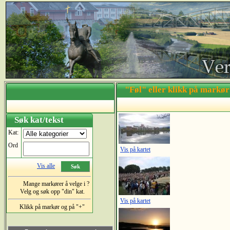
"Føl" eller klikk på markø
Sett inn 
Søk kat/tekst
Kat:
Ord
Vis på kartet
Vis alle
Mange markører å velge i ?
Velg og søk opp "din" kat.
Vis på kartet
Klikk på markør og på "+"