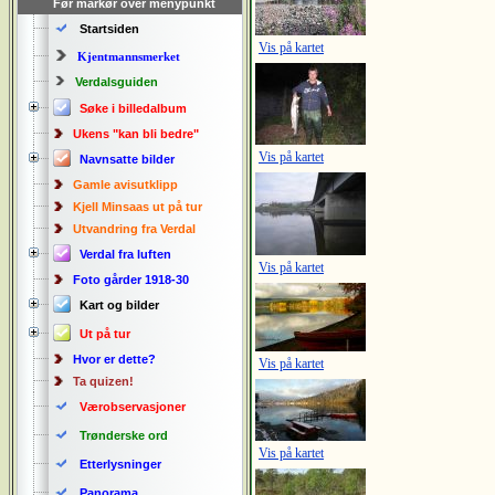
Før markør over menypunkt
Startsiden
Vis på kartet
Kjentmannsmerket
Verdalsguiden
Søke i billedalbum
Ukens "kan bli bedre"
Vis på kartet
Navnsatte bilder
Gamle avisutklipp
Kjell Minsaas ut på tur
Utvandring fra Verdal
Verdal fra luften
Vis på kartet
Foto gårder 1918-30
Kart og bilder
Ut på tur
Hvor er dette?
Vis på kartet
Ta quizen!
Værobservasjoner
Trønderske ord
Vis på kartet
Etterlysninger
Panorama