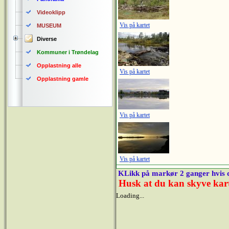
Videoklipp
Vis på kartet
MUSEUM
Diverse
Kommuner i Trøndelag
Opplastning alle
Vis på kartet
Opplastning gamle
Vis på kartet
Vis på kartet
KLikk på markør 2 ganger hvis de
Husk at du kan skyve karte
Loading...