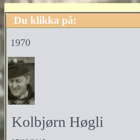
Du klikka på:
1970
Kolbjørn Høgli