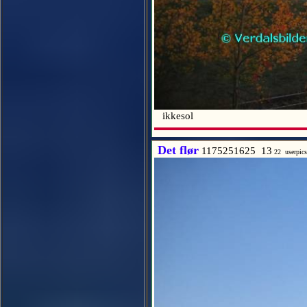
ikkesol
Det flør
1175251625 13
22 userpic