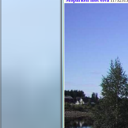
Moparken mot elva
11752513