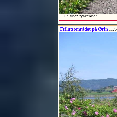
"Tio tusen rynkeroser"
Frilutsområdet på Ørin
1175