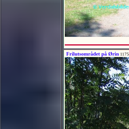
Frilutsområdet på Ørin
1175