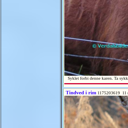
Syklet forbi denne karen. Ta sykk
Tindved i rim
1175203619 11