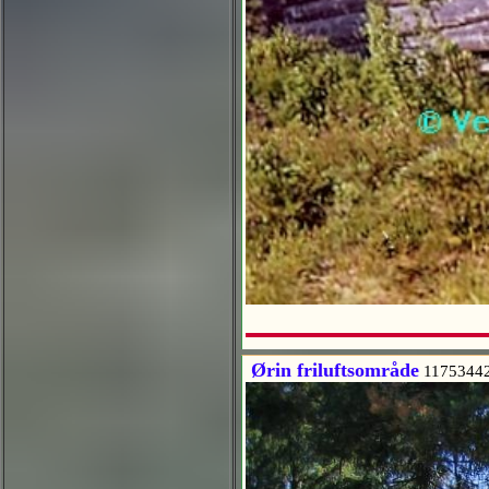
Ørin friluftsområde
1175344