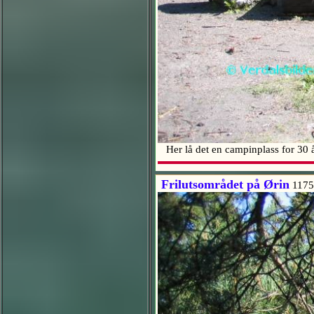
Her lå det en campinplass for 30
Frilutsområdet på Ørin
1175