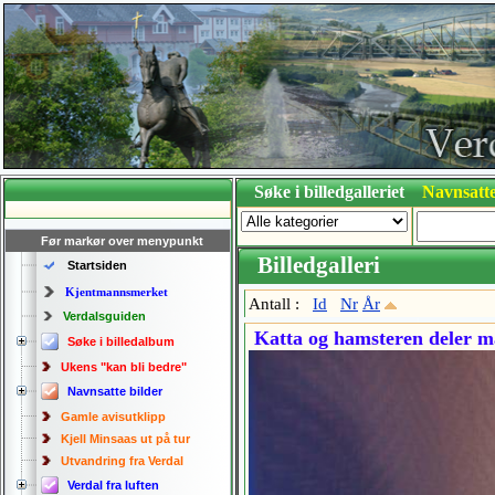
Søke i billedgalleriet
Navnsatte
Før markør over menypunkt
Billedgalleri
Startsiden
Kjentmannsmerket
Antall :
Id
Nr
År
Verdalsguiden
Katta og hamsteren deler ma
Søke i billedalbum
Ukens "kan bli bedre"
Navnsatte bilder
Gamle avisutklipp
Kjell Minsaas ut på tur
Utvandring fra Verdal
Verdal fra luften