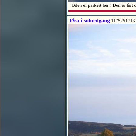
Bilen er parkert her ! Den er låst og
Øra i solnedgang
1175251713