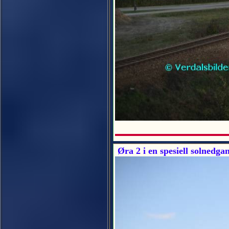
Øra 2 i en spesiell solnedga