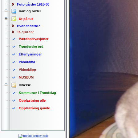
Foto gårder 1918-30
Kart og bilder
Ut på tur
Hvor er dette?
Ta quizen!
Værobservasjoner
Trønderske ord
Etterlysninger
Panorama
Videoklipp
MUSEUM
Diverse
Kommuner i Trøndelag
Opplastning alle
Opplastning gamle