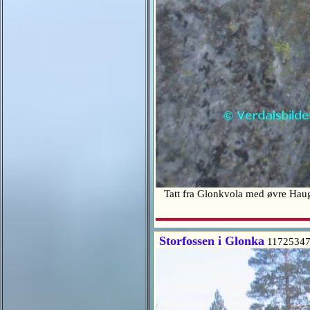
Tatt fra Glonkvola med øvre Haug
Storfossen i Glonka
11725347