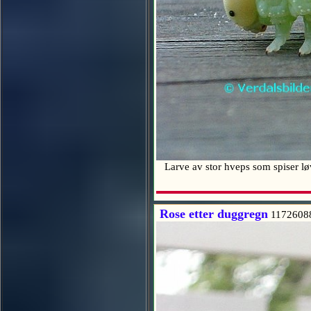
Larve av stor hveps som spiser l
Rose etter duggregn
1172608