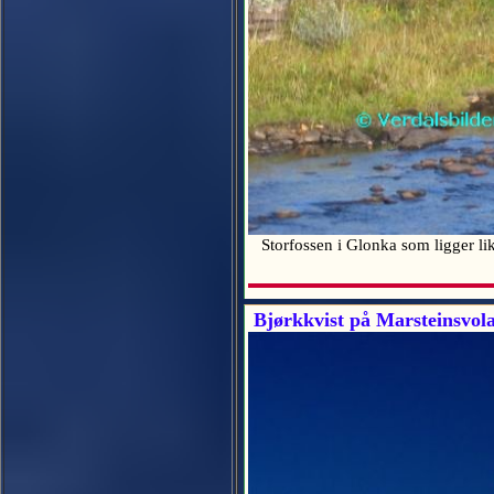
Storfossen i Glonka som ligger li
Bjørkkvist på Marsteinsvol