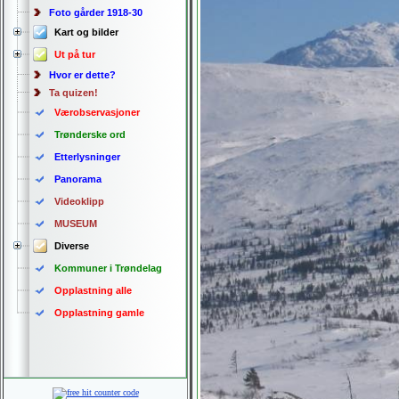
Foto gårder 1918-30
Kart og bilder
Ut på tur
Hvor er dette?
Ta quizen!
Værobservasjoner
Trønderske ord
Etterlysninger
Panorama
Videoklipp
MUSEUM
Diverse
Kommuner i Trøndelag
Opplastning alle
Opplastning gamle