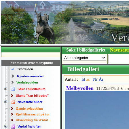
Søke i billedgalleriet
Navnsatte
Før markør over menypunkt
Billedgalleri
Startsiden
Kjentmannsmerket
Antall :
Id
Nr
År
Verdalsguiden
Melbyvollen
1172534783 6
Søke i billedalbum
1 u
Ukens "kan bli bedre"
Navnsatte bilder
Gamle avisutklipp
Kjell Minsaas ut på tur
Utvandring fra Verdal
Verdal fra luften