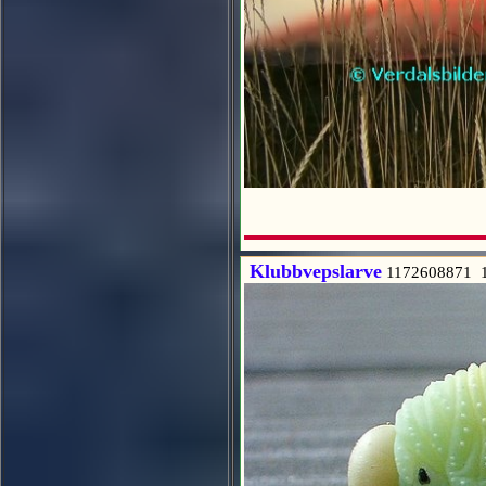
Klubbvepslarve
1172608871 