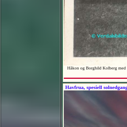
Håkon og Borghild Kolberg med
Havfrua, spesiell solnedgan