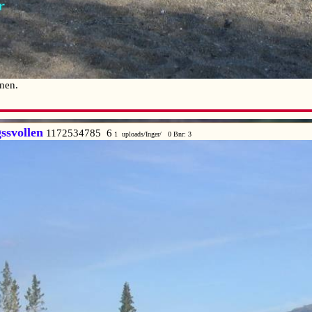
nnen.
ssvollen
1172534785 6
1 uploads/Inger/ 0 Bnr: 3