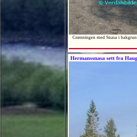
Grønningen med Snasa i bakgru
Hermanssnasa sett fra Haug