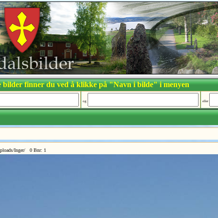
 bilder finner du ved å klikke på "Navn i bilde" i menyen
og
eller
ploads/Inger/ 0 Bnr: 1