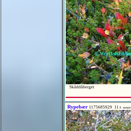
Skåddåberget
Rypebær
1175685929 11
8 userpi