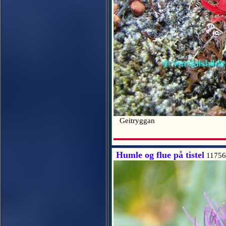
Geitryggan
Humle og flue på tistel
11756