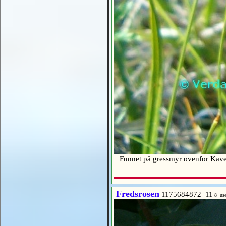
Funnet på gressmyr ovenfor Kave
Fredsrosen
1175684872 11
8 use