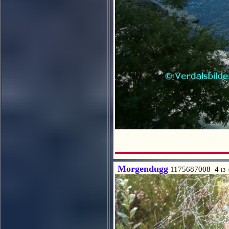
Morgendugg
1175687008 4
13 