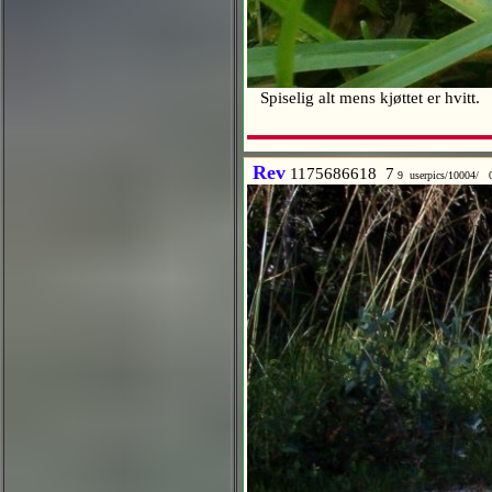
Spiselig alt mens kjøttet er hvitt
Rev
1175686618 7
9 userpics/10004/ 