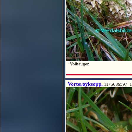
Volhaugen
Vorterøyksopp.
1175686597 1