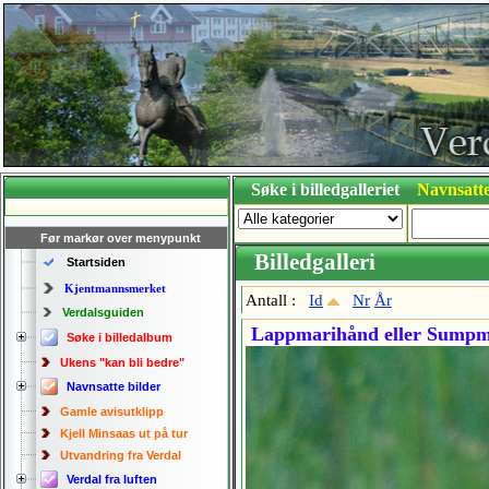
Søke i billedgalleriet
Navnsatte
Før markør over menypunkt
Billedgalleri
Startsiden
Kjentmannsmerket
Antall :
Id
Nr
År
Verdalsguiden
Lappmarihånd eller Sumpm
Søke i billedalbum
Ukens "kan bli bedre"
Navnsatte bilder
Gamle avisutklipp
Kjell Minsaas ut på tur
Utvandring fra Verdal
Verdal fra luften