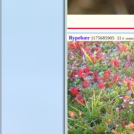
Rypebær
1175685905 11
8 userpi