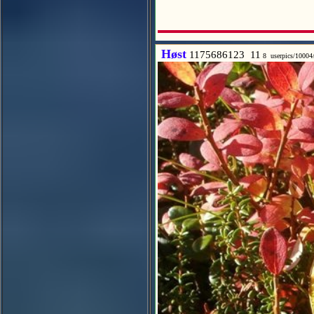
Høst
1175686123 11
8 userpics/10004