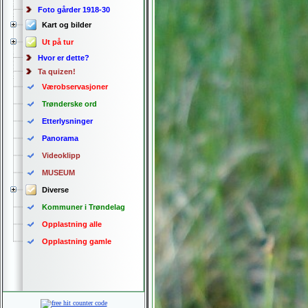
Foto gårder 1918-30
Kart og bilder
Ut på tur
Hvor er dette?
Ta quizen!
Værobservasjoner
Trønderske ord
Etterlysninger
Panorama
Videoklipp
MUSEUM
Diverse
Kommuner i Trøndelag
Opplastning alle
Opplastning gamle