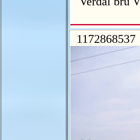
Verdal bru Ve
1172868537