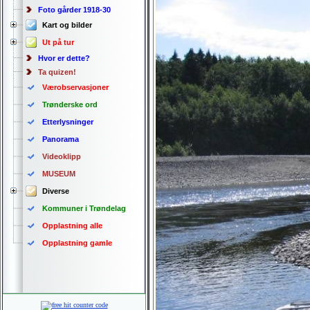
Foto gårder 1918-30
Kart og bilder
Ut på tur
Hvor er dette?
Ta quizen!
Værobservasjoner
Trønderske ord
Etterlysninger
Panorama
Videoklipp
MUSEUM
Diverse
Kommuner i Trøndelag
Opplastning alle
Opplastning gamle