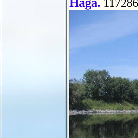
Haga.
117286