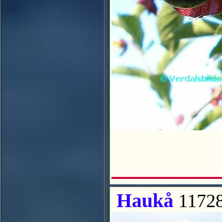
Haukå
1172