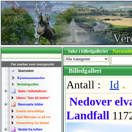
Søke i billedgalleriet
Navnsatte
Før markør over menypunkt
Billedgalleri
Startsiden
Kjentmannsmerket
Antall :
Id
Verdalsguiden
Søke i billedalbum
Nedover elva
Ukens "kan bli bedre"
Navnsatte bilder
Landfall
Gamle avisutklipp
117
Kjell Minsaas ut på tur
Utvandring fra Verdal
Verdal fra luften