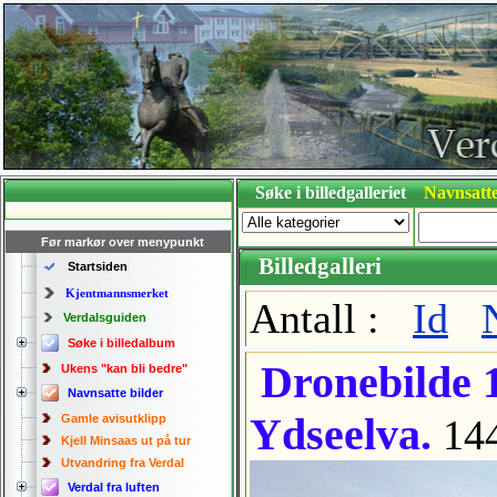
Søke i billedgalleriet
Navnsatte
Før markør over menypunkt
Billedgalleri
Startsiden
Kjentmannsmerket
Antall :
Id
Verdalsguiden
Søke i billedalbum
Dronebilde 1
Ukens "kan bli bedre"
Navnsatte bilder
Ydseelva.
Gamle avisutklipp
14
Kjell Minsaas ut på tur
Utvandring fra Verdal
Verdal fra luften