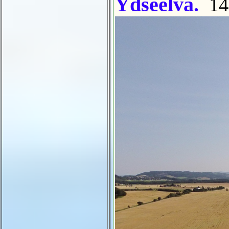
Ydseelva.
14