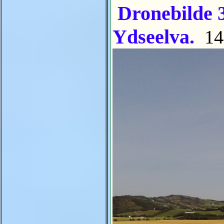
Dronebilde 3
Ydseelva.
14