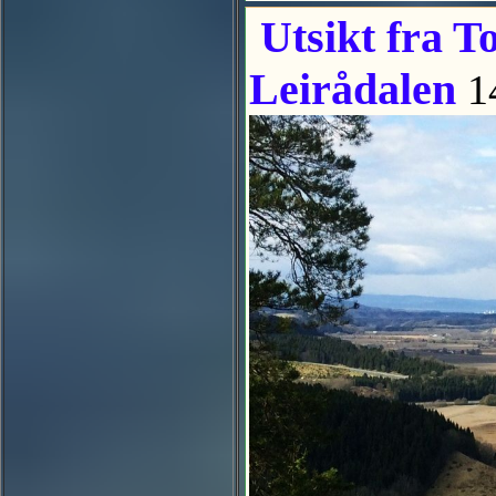
Utsikt fra T
Leirådalen
1