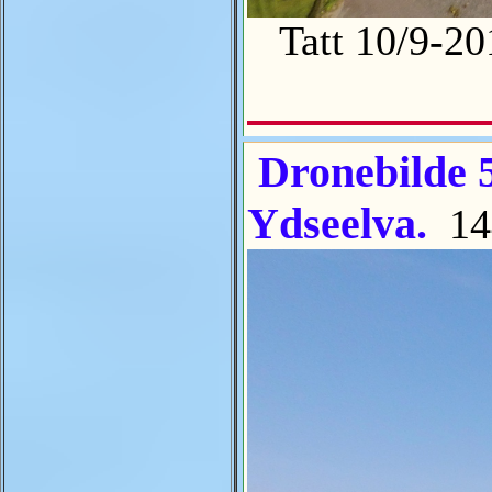
Tatt 10/9-2
Dronebilde 5
Ydseelva.
14