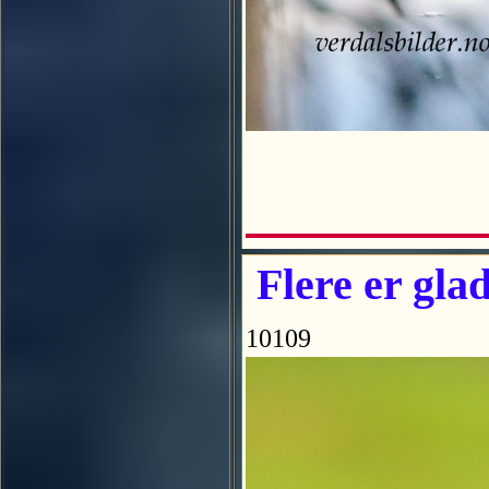
Flere er glad
10109