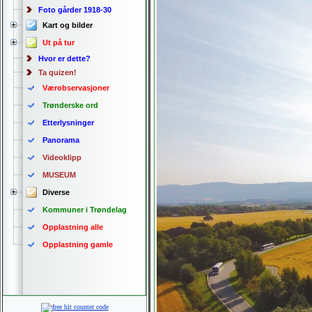
Foto gårder 1918-30
Kart og bilder
Ut på tur
Hvor er dette?
Ta quizen!
Værobservasjoner
Trønderske ord
Etterlysninger
Panorama
Videoklipp
MUSEUM
Diverse
Kommuner i Trøndelag
Opplastning alle
Opplastning gamle