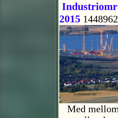
Industriomr
2015
1448962
Med mellomla