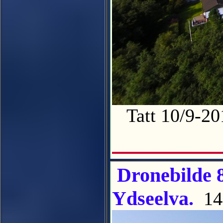
Tatt 10/9-2
Dronebilde 8
Ydseelva.
14