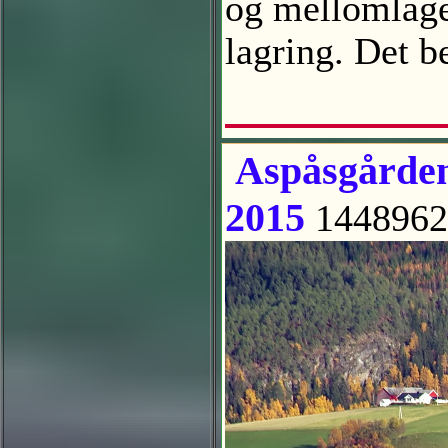
og mellomlage
lagring. Det 
Aspåsgårdene
2015
1448962