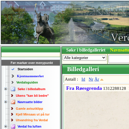
Søke i billedgalleriet
Navnsatte
Før markør over menypunkt
Billedgalleri
Startsiden
Kjentmannsmerket
Antall :
Id
Nr
År
Verdalsguiden
Fra Røesgrenda
1312288128 
Søke i billedalbum
Ukens "kan bli bedre"
Navnsatte bilder
Gamle avisutklipp
Kjell Minsaas ut på tur
Utvandring fra Verdal
Verdal fra luften