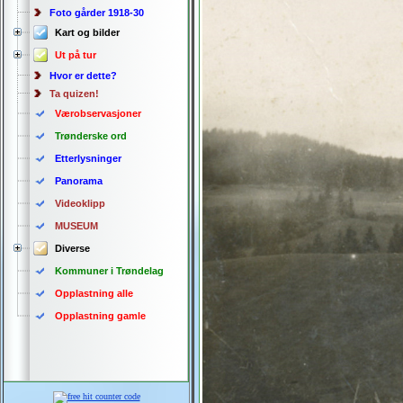
Foto gårder 1918-30
Kart og bilder
Ut på tur
Hvor er dette?
Ta quizen!
Værobservasjoner
Trønderske ord
Etterlysninger
Panorama
Videoklipp
MUSEUM
Diverse
Kommuner i Trøndelag
Opplastning alle
Opplastning gamle