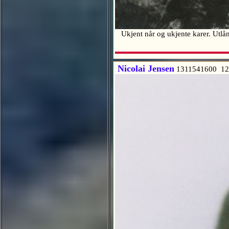
Ukjent når og ukjente karer. Utlå
Nicolai Jensen
1311541600 12