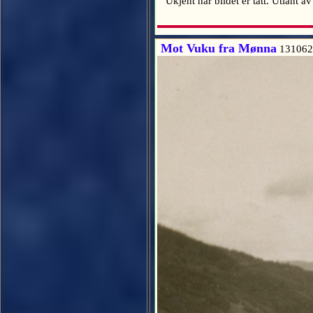
Ukjent når bildet er tatt. Utlånt
Mot Vuku fra Mønna
131062