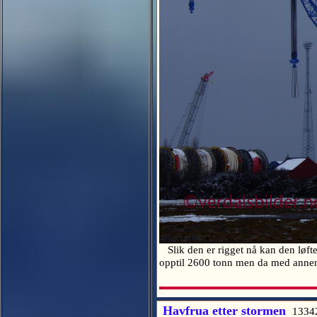
Slik den er rigget nå kan den løft
opptil 2600 tonn men da med anne
Havfrua etter stormen
1334