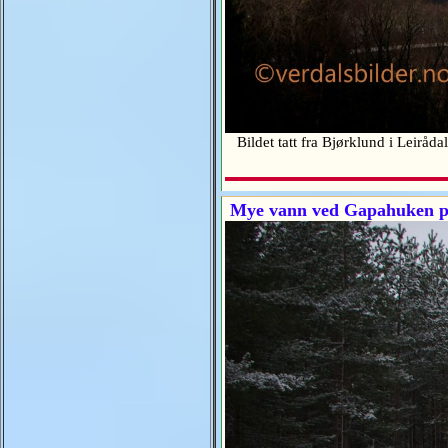
Bildet tatt fra Bjørklund i Leirå
Mye vann ved Gapahuken på 