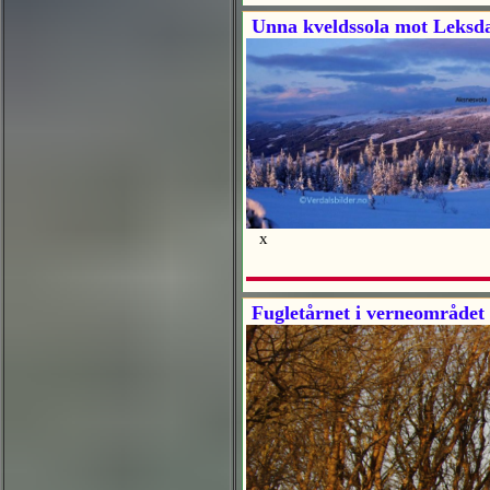
Unna kveldssola mot Leksdal
x
Fugletårnet i verneområdet 