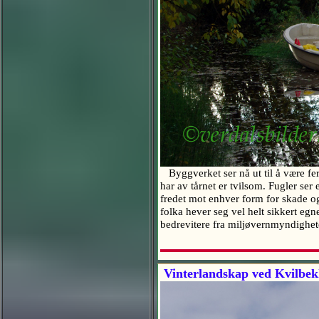
Byggverket ser nå ut til å være ferd
har av tårnet er tvilsom. Fugler ser
fredet mot enhver form for skade og
folka hever seg vel helt sikkert egn
bedrevitere fra miljøvernmyndighete
Vinterlandskap ved Kvilbe