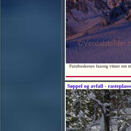
Furubuskenes fasong vitner om 
Søppel og avfall - rasteplass