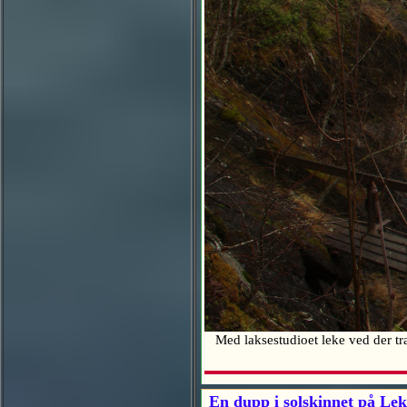
Med laksestudioet leke ved der tr
En dupp i solskinnet på Lek