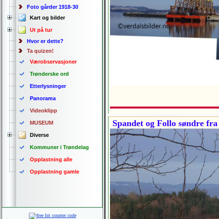
Foto gårder 1918-30
Kart og bilder
Ut på tur
Hvor er dette?
Ta quizen!
Værobservasjoner
Trønderske ord
Etterlysninger
Panorama
Videoklipp
Spandet og Follo søndre fra
MUSEUM
Diverse
Kommuner i Trøndelag
Opplastning alle
Opplastning gamle