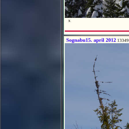
x
Sognabu15. april 2012
13349