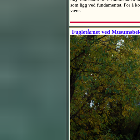
som ligg ved fundamentet. For å ko
være.
Fugletårnet ved Musumsbek