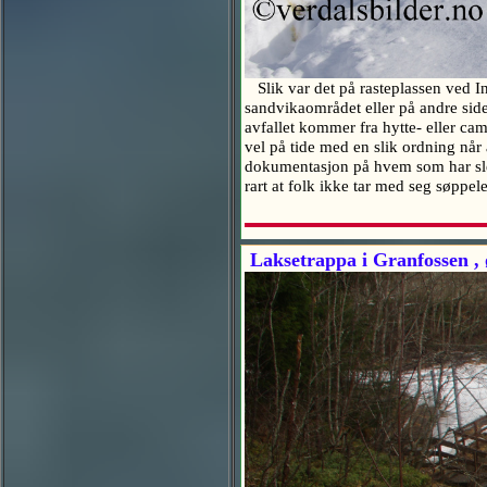
Slik var det på rasteplassen ved In
sandvikaområdet eller på andre siden
avfallet kommer fra hytte- eller ca
vel på tide med en slik ordning når 
dokumentasjon på hvem som har slen
rart at folk ikke tar med seg søppel
Laksetrappa i Granfossen , 