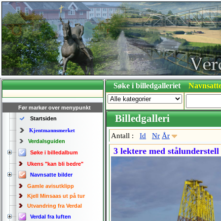
Søke i billedgalleriet
Navnsatte
Før markør over menypunkt
Billedgalleri
Startsiden
Kjentmannsmerket
Antall :
Id
Nr
År
Verdalsguiden
3 lektere med stålunderstell
Søke i billedalbum
Ukens "kan bli bedre"
Navnsatte bilder
Gamle avisutklipp
Kjell Minsaas ut på tur
Utvandring fra Verdal
Verdal fra luften