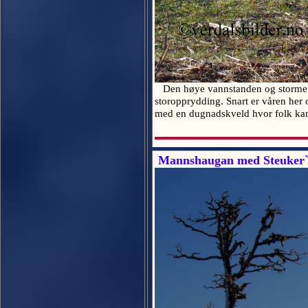
Den høye vannstanden og stormen et
storopprydding. Snart er våren her o
med en dugnadskveld hvor folk kan g
Mannshaugan med Steuker