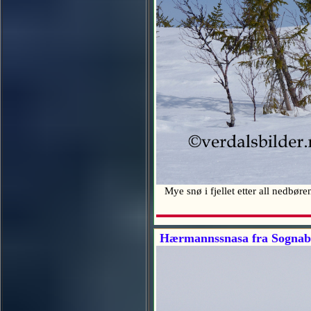
Mye snø i fjellet etter all nedbør
Hærmannssnasa fra Sognabu 