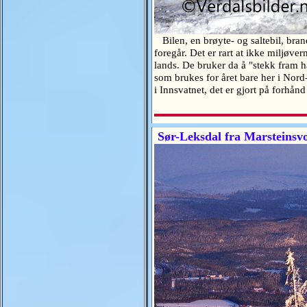
Bilen, en brøyte- og saltebil, brand
foregår. Det er rart at ikke miljøv
lands. De bruker da å "stekk fram h
som brukes for året bare her i Nord-
i Innsvatnet, det er gjort på forhå
Sør-Leksdal fra Marsteinsvol