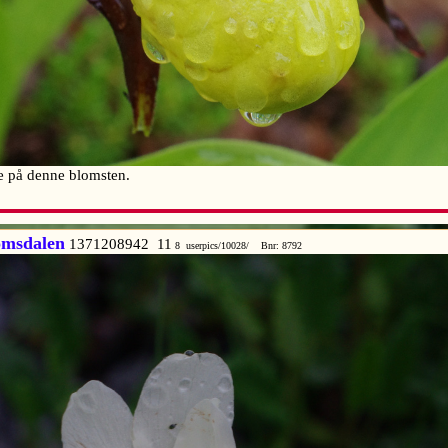
te på denne blomsten.
omsdalen
1371208942 11
8 userpics/10028/ Bnr: 8792