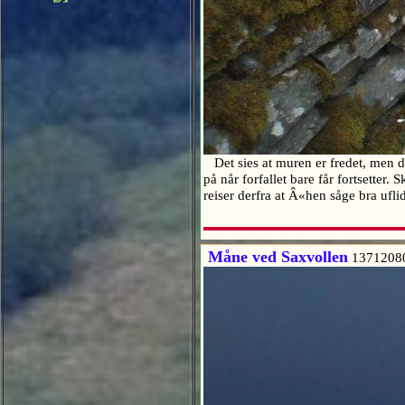
Det sies at muren er fredet, men de
på når forfallet bare får fortsetter
reiser derfra at Â«hen såge bra ufli
Måne ved Saxvollen
1371208