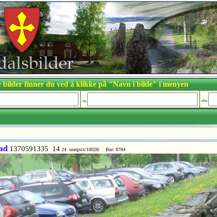
 bilder finner du ved å klikke på "Navn i bilde" i menyen
og
eller
ad
1370591335 14
24 userpics/10028/ Bnr: 8784