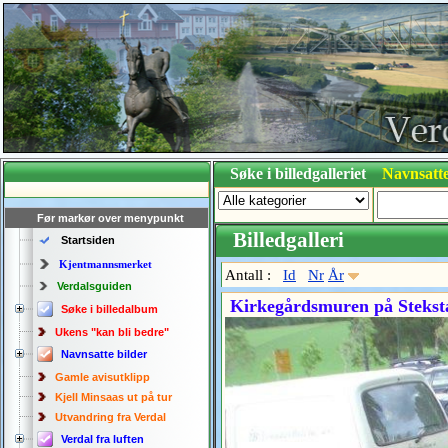
Søke i billedgalleriet
Navnsatte
Før markør over menypunkt
Billedgalleri
Startsiden
Kjentmannsmerket
Antall :
Id
Nr
År
Verdalsguiden
Kirkegårdsmuren på Stekst
Søke i billedalbum
Ukens "kan bli bedre"
Navnsatte bilder
Gamle avisutklipp
Kjell Minsaas ut på tur
Utvandring fra Verdal
Verdal fra luften