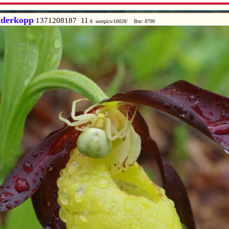
dderkopp
1371208187 11
8 userpics/10028/ Bnr: 8790