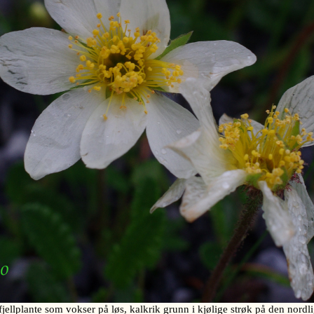
jellplante som vokser på løs, kalkrik grunn i kjølige strøk på den nordl