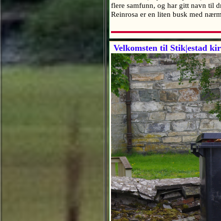
flere samfunn, og har gitt navn til 
Reinrosa er en liten busk med nær
Velkomsten til Stik|estad ki