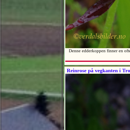
Denne edderkoppen finner en of
Reinrose på vegkanten i Tr