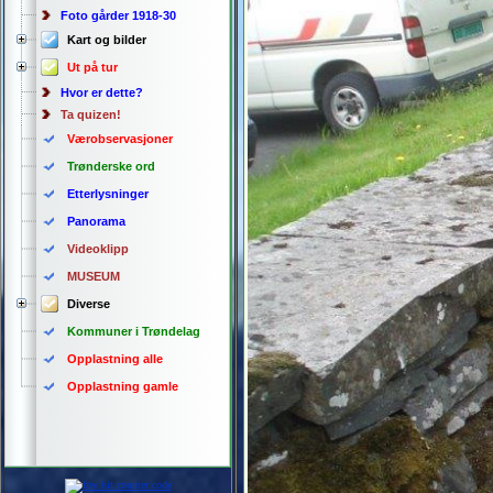
Foto gårder 1918-30
Kart og bilder
Ut på tur
Hvor er dette?
Ta quizen!
Værobservasjoner
Trønderske ord
Etterlysninger
Panorama
Videoklipp
MUSEUM
Diverse
Kommuner i Trøndelag
Opplastning alle
Opplastning gamle