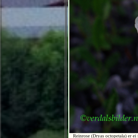
Reinrose (Dryas octopetala) er ei f