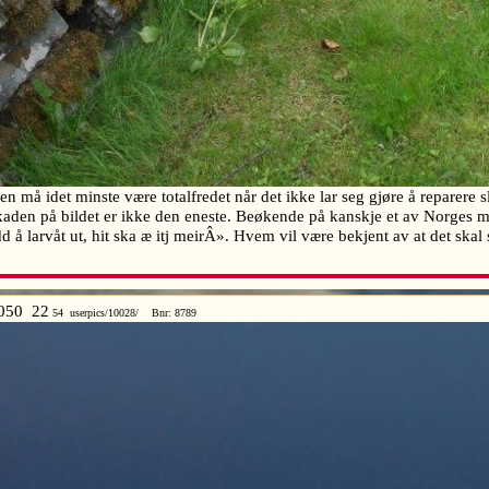
n må idet minste være totalfredet når det ikke lar seg gjøre å reparere 
. Skaden på bildet er ikke den eneste. Beøkende på kanskje et av Norges m
dd å larvåt ut, hit ska æ itj meirÂ». Hvem vil være bekjent av at det sk
050 22
54 userpics/10028/ Bnr: 8789