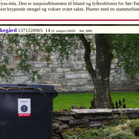
dryas-tida. Den er nasjonalblomsten til Island og fylkesblomst for Sør-Trø
mest krypende stengel og vokser svært sakte. Planter med en stammed
rkegård
1371220965 14
24 userpics/10028/ Bnr: 8806