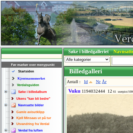
Søke i billedgalleriet
Navnsatte
Før markør over menypunkt
Billedgalleri
Startsiden
Kjentmannsmerket
Antall :
Id
Nr
År
Verdalsguiden
Vuku
1194032444 12
Søke i billedalbum
61 userpics/10
Ukens "kan bli bedre"
Navnsatte bilder
Gamle avisutklipp
Kjell Minsaas ut på tur
Utvandring fra Verdal
Verdal fra luften