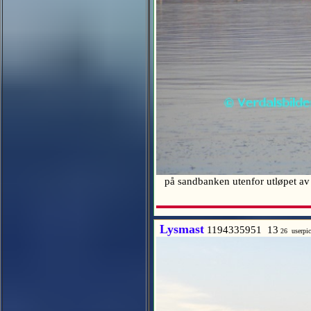
på sandbanken utenfor utløpet av
Lysmast
1194335951 13
26 userpi