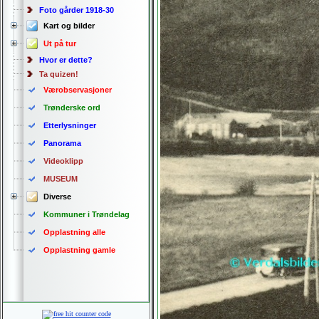
Foto gårder 1918-30
Kart og bilder
Ut på tur
Hvor er dette?
Ta quizen!
Værobservasjoner
Trønderske ord
Etterlysninger
Panorama
Videoklipp
MUSEUM
Diverse
Kommuner i Trøndelag
Opplastning alle
Opplastning gamle