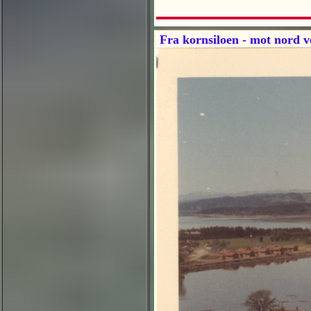
Fra kornsiloen - mot nord v