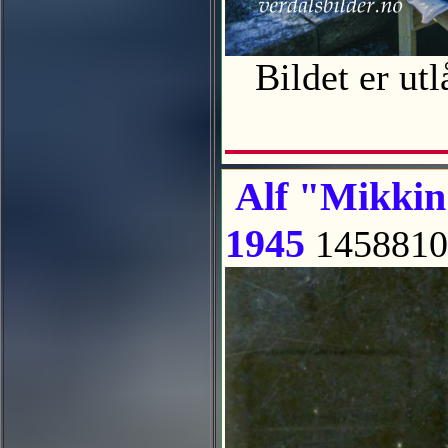
Bildet er utl
Alf "Mikkin"
1945
1458810