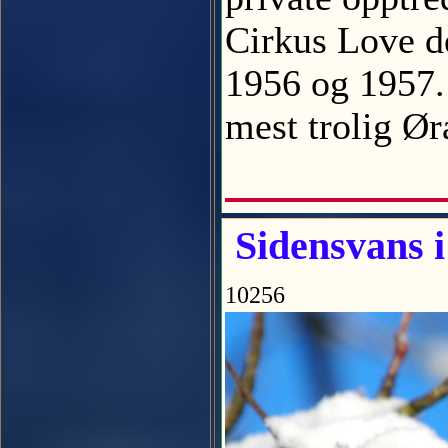
Cirkus Love de
1956 og 1957. 
mest trolig Ø
Sidensvans i
10256