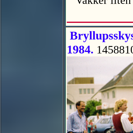
Vakker liten
Bryllupsskys
1984.
145881