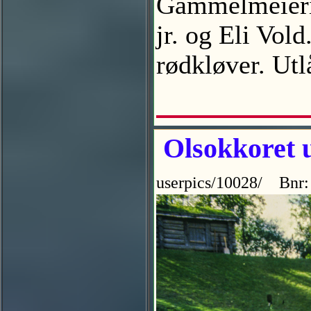
Gammelmeierie
jr. og Eli Vol
rødkløver. Ut
Olsokkoret u
userpics/10028/ Bnr: