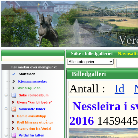
Søke i billedgalleriet
Navnsatte
Før markør over menypunkt
Billedgalleri
Startsiden
Kjentmannsmerket
Antall :
Id
Verdalsguiden
Søke i billedalbum
Nessleira i s
Ukens "kan bli bedre"
Navnsatte bilder
2016
Gamle avisutklipp
1459445
Kjell Minsaas ut på tur
Utvandring fra Verdal
Verdal fra luften