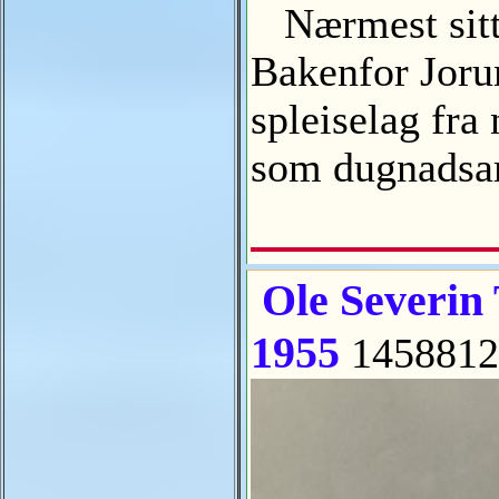
Nærmest sitte
Bakenfor Joru
spleiselag fr
som dugnads
Ole Severin 
1955
1458812