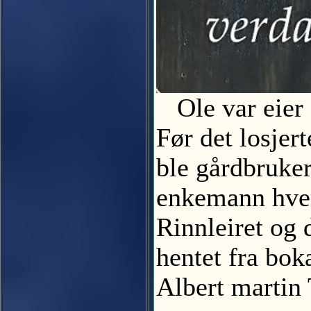
Ole var eier a
Før det losjer
ble gårdbruker
enkemann hver 
Rinnleiret og 
hentet fra bok
Albert martin