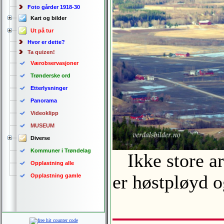
Foto gårder 1918-30
Kart og bilder
Ut på tur
Hvor er dette?
Ta quizen!
Værobservasjoner
Trønderske ord
Etterlysninger
Panorama
Videoklipp
MUSEUM
Diverse
Kommuner i Trøndelag
Ikke store are
Opplastning alle
er høstpløyd 
Opplastning gamle