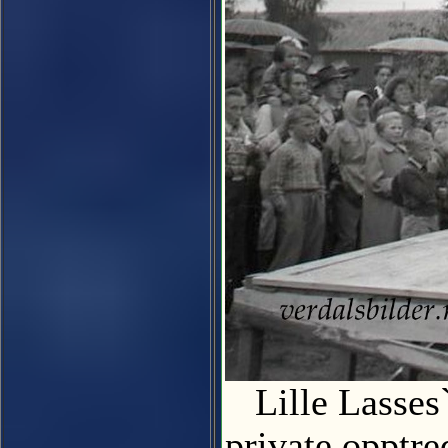
Lille Lasses`
private opptr