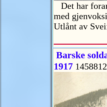
Det har forand
med gjenvoksi
Utlånt av Sv
Barske solda
1917
1458812