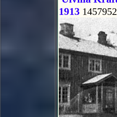
1913
1457952