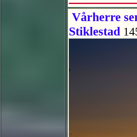
Vårherre sen
Stiklestad
14