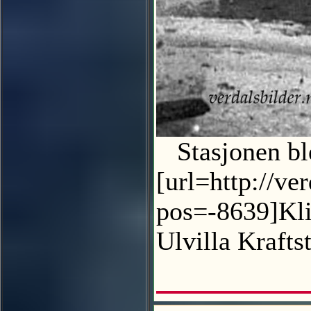
Stasjonen ble 
[url=http://ve
pos=-8639]Klik
Ulvilla Krafts