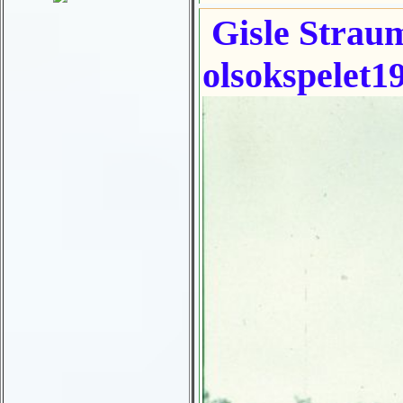
Gisle Straum
olsokspelet1