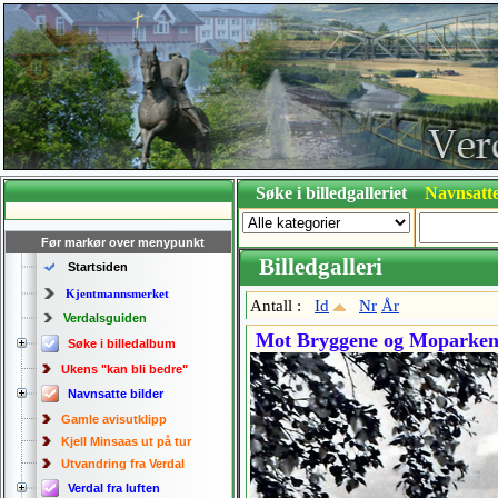
Søke i billedgalleriet
Navnsatte
Før markør over menypunkt
Billedgalleri
Startsiden
Kjentmannsmerket
Antall :
Id
Nr
År
Verdalsguiden
Mot Bryggene og Moparken s
Søke i billedalbum
Ukens "kan bli bedre"
Navnsatte bilder
Gamle avisutklipp
Kjell Minsaas ut på tur
Utvandring fra Verdal
Verdal fra luften