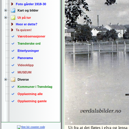
Foto gårder 1918-30
Kart og bilder
Ut på tur
Hvor er dette?
Ta quizen!
Værobservasjoner
Trønderske ord
Etterlysninger
Panorama
Videoklipp
MUSEUM
Diverse
Kommuner i Trøndelag
Opplastning alle
Opplastning gamle
Ut fra at det fløtes i elva og lensa