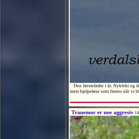
Den førstefødte i år. Nyklekt og i
mest hjelpeløse som finnes når vi b
Tranemor er noe aggresiv
14