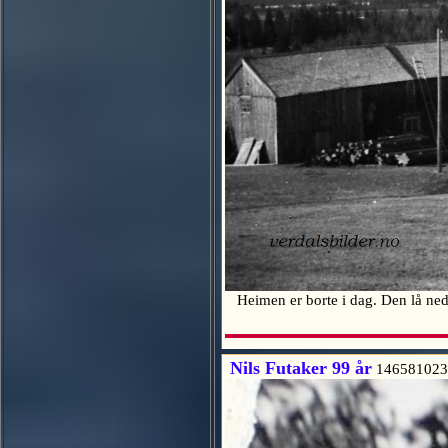
Heimen er borte i dag. Den lå ned 
Nils Futaker 99 år
146581023