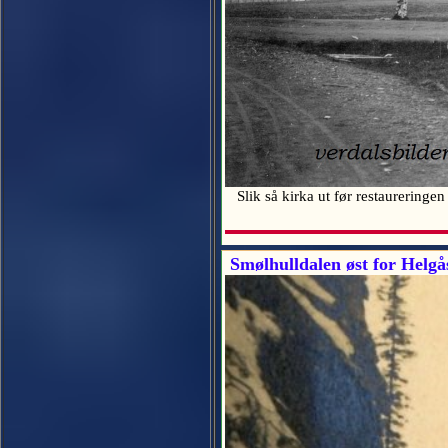
Slik så kirka ut før restaureringen
Smølhulldalen øst for Helgå