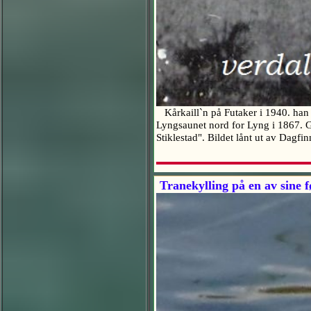
Kårkaill`n på Futaker i 1940. han
Lyngsaunet nord for Lyng i 1867. Gi
Stiklestad". Bildet lånt ut av Dagf
Tranekylling på en av sine 