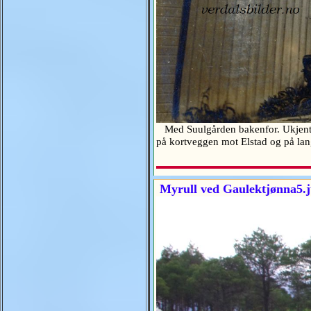
Med Suulgården bakenfor. Ukjent når
på kortveggen mot Elstad og på la
Myrull ved Gaulektjønna5.j