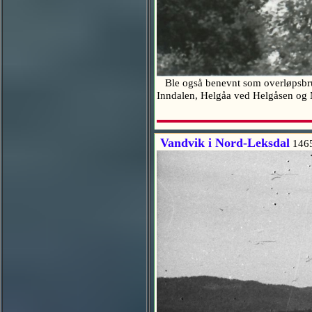
Ble også benevnt som overløpsbru. 
Inndalen, Helgåa ved Helgåsen og 
Vandvik i Nord-Leksdal
146