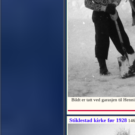
Bildt er tatt ved garasjen til Hen
Stiklestad kirke før 1928
146