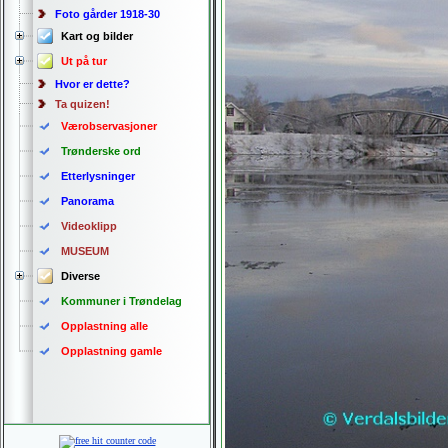
Foto gårder 1918-30
Kart og bilder
Ut på tur
Hvor er dette?
Ta quizen!
Værobservasjoner
Trønderske ord
Etterlysninger
Panorama
Videoklipp
MUSEUM
Diverse
Kommuner i Trøndelag
Opplastning alle
Opplastning gamle