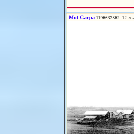
Mot Garpa
1196632362 12
59 u