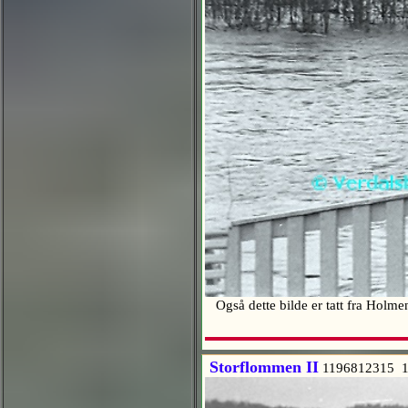
Også dette bilde er tatt fra Holme
Storflommen II
1196812315 