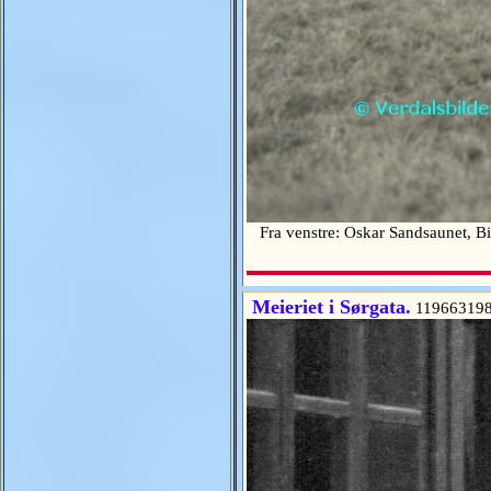
Fra venstre: Oskar Sandsaunet, Bi
Meieriet i Sørgata.
11966319