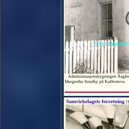
Administrasjonsbygningen Åsgård so
Margrethe Sundby på Kaffestova.
Samvirkelagets forretning
1