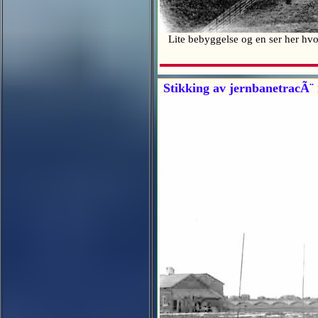
Lite bebyggelse og en ser her hvor
Stikking av jernbanetracÃ¨