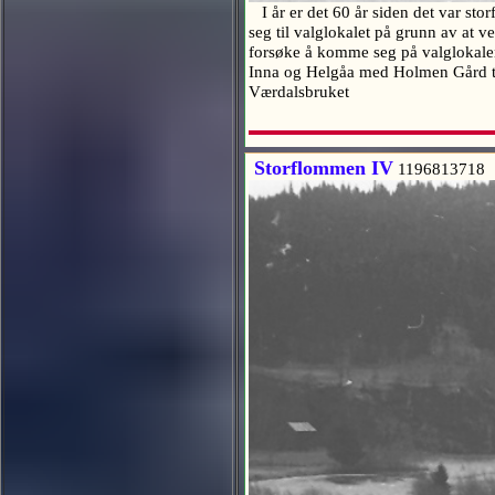
I år er det 60 år siden det var st
seg til valglokalet på grunn av at 
forsøke å komme seg på valglokalen
Inna og Helgåa med Holmen Gård til
Værdalsbruket
Storflommen IV
1196813718 