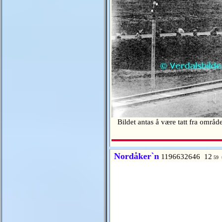
Bildet antas å være tatt fra områ
Nordåker`n
1196632646 12
59 