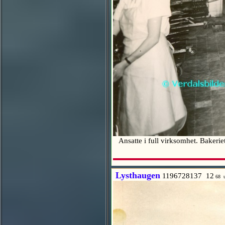
Ansatte i full virksomhet. Bakerie
Lysthaugen
1196728137 12
68 u