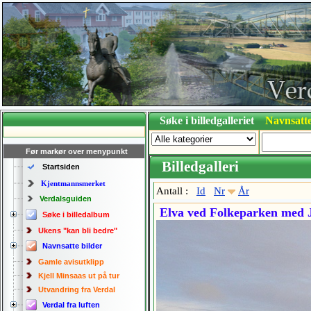
Søke i billedgalleriet
Navnsatte
Før markør over menypunkt
Billedgalleri
Startsiden
Kjentmannsmerket
Antall :
Id
Nr
År
Verdalsguiden
Elva ved Folkeparken med 
Søke i billedalbum
Ukens "kan bli bedre"
Navnsatte bilder
Gamle avisutklipp
Kjell Minsaas ut på tur
Utvandring fra Verdal
Verdal fra luften