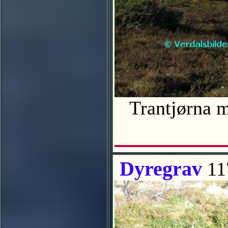
Trantjørna m
Dyregrav
11