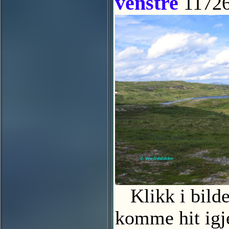
venstre
1172
Klikk i bildet 
komme hit igje