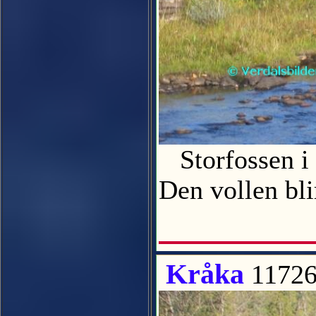
Storfossen i 
Den vollen bl
Kråka
11726