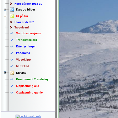
Foto gårder 1918-30
Kart og bilder
Ut på tur
Hvor er dette?
Ta quizen!
Værobservasjoner
Trønderske ord
Etterlysninger
Panorama
Videoklipp
MUSEUM
Diverse
Kommuner i Trøndelag
Opplastning alle
Opplastning gamle