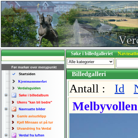
Søke i billedgalleriet
Navnsatte
Før markør over menypunkt
Billedgalleri
Startsiden
Kjentmannsmerket
Antall :
Id
Verdalsguiden
Søke i billedalbum
Melbyvolle
Ukens "kan bli bedre"
Navnsatte bilder
Gamle avisutklipp
Kjell Minsaas ut på tur
Utvandring fra Verdal
Verdal fra luften