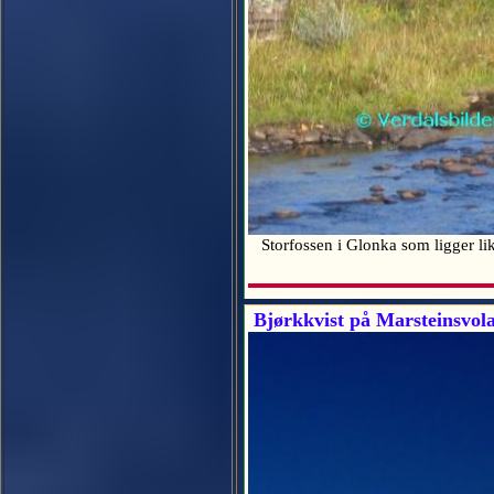
Storfossen i Glonka som ligger li
Bjørkkvist på Marsteinsvol