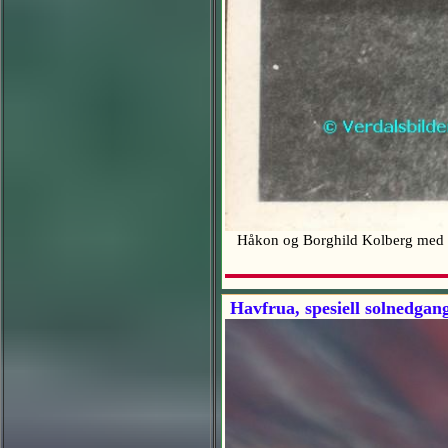
Håkon og Borghild Kolberg med
Havfrua, spesiell solnedgan