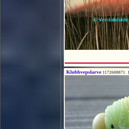
Klubbvepslarve
1172608871 