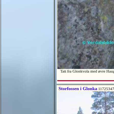
Tatt fra Glonkvola med øvre Haug
Storfossen i Glonka
11725347