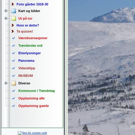
Foto gårder 1918-30
Kart og bilder
Ut på tur
Hvor er dette?
Ta quizen!
Værobservasjoner
Trønderske ord
Etterlysninger
Panorama
Videoklipp
MUSEUM
Diverse
Kommuner i Trøndelag
Opplastning alle
Opplastning gamle