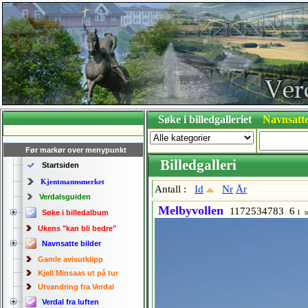
Søke i billedgalleriet
Navnsatte
Før markør over menypunkt
Billedgalleri
Startsiden
Kjentmannsmerket
Antall :
Id
Nr
År
Verdalsguiden
Melbyvollen
1172534783 6
Søke i billedalbum
1 u
Ukens "kan bli bedre"
Navnsatte bilder
Gamle avisutklipp
Kjell Minsaas ut på tur
Utvandring fra Verdal
Verdal fra luften