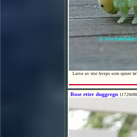
Larve av stor hveps som spiser l
Rose etter duggregn
1172608