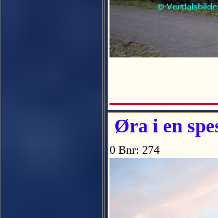
Øra i en spe
0 Bnr: 274