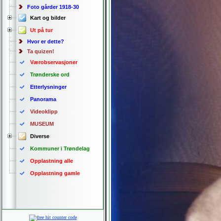
Foto gårder 1918-30
Kart og bilder
Ut på tur
Hvor er dette?
Ta quizen!
Værobservasjoner
Trønderske ord
Etterlysninger
Panorama
Videoklipp
MUSEUM
Diverse
Kommuner i Trøndelag
Opplastning alle
Opplastning gamle