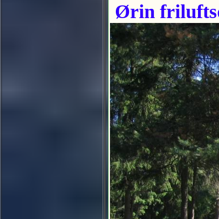
Ørin friluft