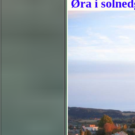
Øra i solne