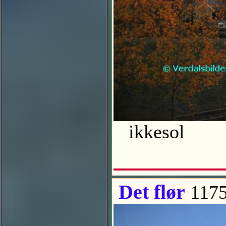
ikkesol
Det flør
1175