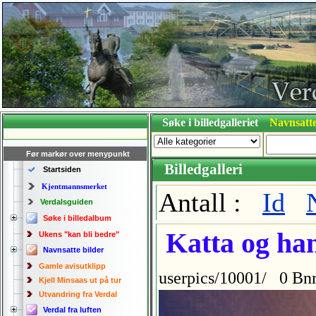
Søke i billedgalleriet
Navnsatte
Før markør over menypunkt
Billedgalleri
Startsiden
Kjentmannsmerket
Antall :
Id
Verdalsguiden
Søke i billedalbum
Katta og ham
Ukens "kan bli bedre"
Navnsatte bilder
Gamle avisutklipp
userpics/10001/ 0 Bnr
Kjell Minsaas ut på tur
Utvandring fra Verdal
Verdal fra luften