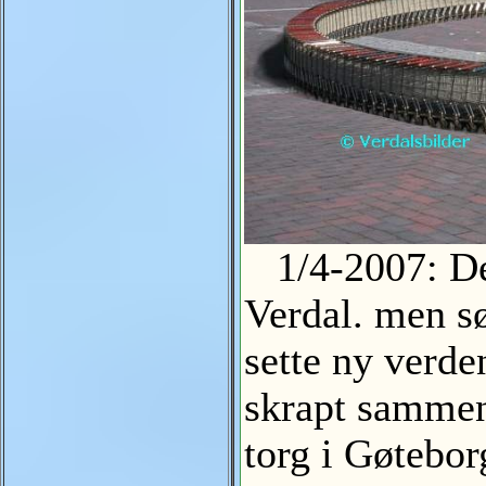
1/4-2007: Det
Verdal. men s
sette ny verde
skrapt sammen
torg i Gøtebo