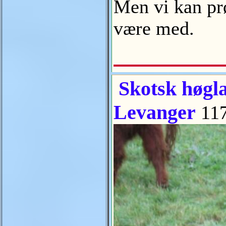
Men vi kan pr
være med.
Skotsk høgla
Levanger
117