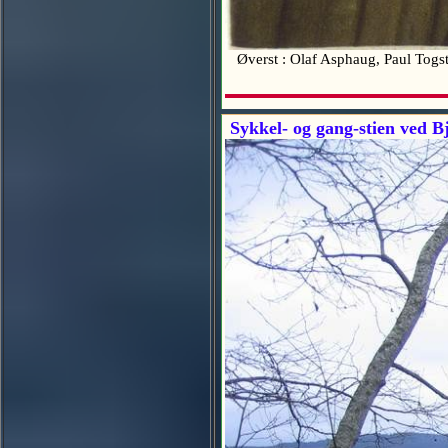
Øverst : Olaf Asphaug, Paul Togst
Sykkel- og gang-stien ved B