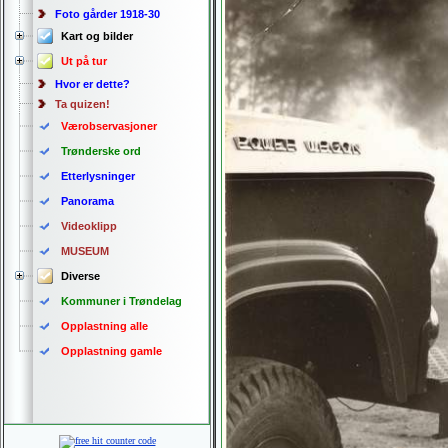
Foto gårder 1918-30
Kart og bilder
Ut på tur
Hvor er dette?
Ta quizen!
Værobservasjoner
Trønderske ord
Etterlysninger
Panorama
Videoklipp
MUSEUM
Diverse
Kommuner i Trøndelag
Opplastning alle
Opplastning gamle