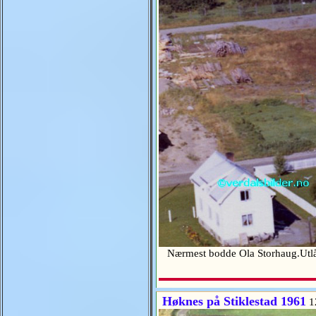
Nærmest bodde Ola Storhaug.Ut
Høknes på Stiklestad 1961
1