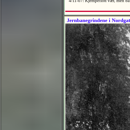
4/11-07: Kjempeflott vær, men bar
Jernbanegrindene i Nordgata