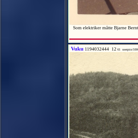
Som elektriker måtte Bjarne Bernts
Vuku
1194032444 12
61 userpics/10