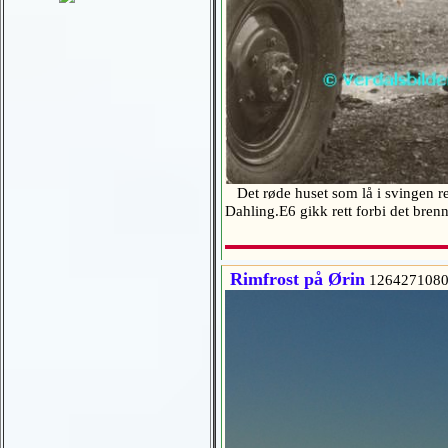
Det røde huset som lå i svingen ret
Dahling.E6 gikk rett forbi det br
Rimfrost på Ørin
126427108