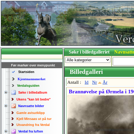
Søke i billedgalleriet
Navnsatte
Før markør over menypunkt
Billedgalleri
Startsiden
Kjentmannsmerket
Antall :
Id
Nr
År
Verdalsguiden
Brannøvelse på Ørmela i 19
Søke i billedalbum
Ukens "kan bli bedre"
Navnsatte bilder
Gamle avisutklipp
Kjell Minsaas ut på tur
Utvandring fra Verdal
Verdal fra luften