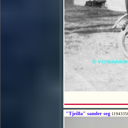
"Tjeilla" samler seg
1194335