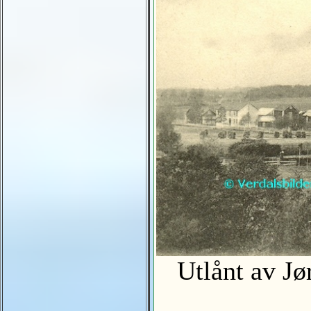
Utlånt av Jø