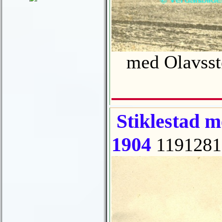
med Olavsstøt
Stiklestad me
1904
1191281