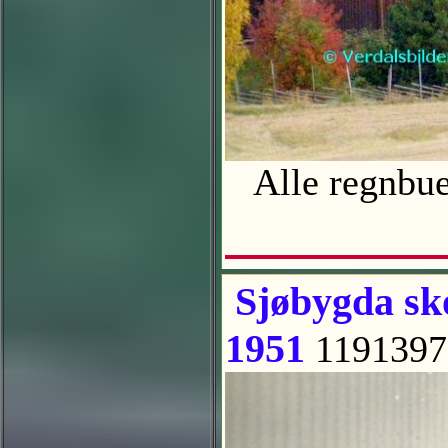
Alle regnbuen
Sjøbygda sko
1951
1191397