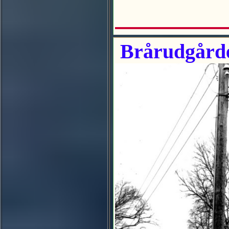
Brårudgård