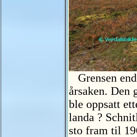
Grensen endrer
årsaken. Den g
ble oppsatt et
landa ? Schni
sto fram til 1