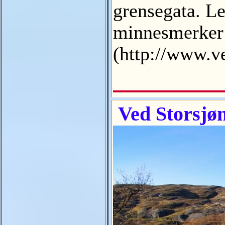
grensegata. L
minnesmerker p
(http://www.v
Ved Storsjøn