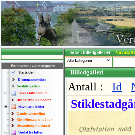
Søke i billedgalleriet
Navnsatte
Før markør over menypunkt
Billedgalleri
Startsiden
Kjentmannsmerket
Antall :
Id
Verdalsguiden
Søke i billedalbum
Stiklestadg
Ukens "kan bli bedre"
Navnsatte bilder
Gamle avisutklipp
Kjell Minsaas ut på tur
Utvandring fra Verdal
Verdal fra luften