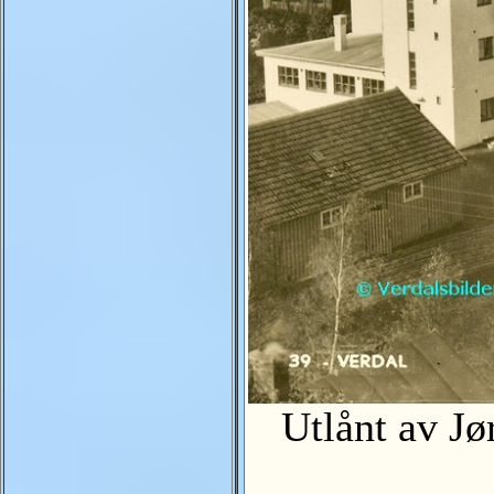
Utlånt av Jø