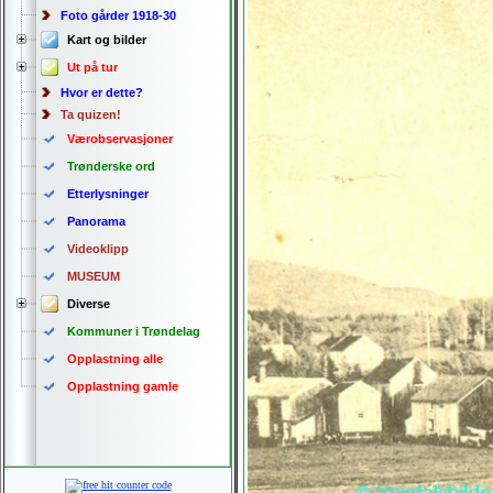
Foto gårder 1918-30
Kart og bilder
Ut på tur
Hvor er dette?
Ta quizen!
Værobservasjoner
Trønderske ord
Etterlysninger
Panorama
Videoklipp
MUSEUM
Diverse
Kommuner i Trøndelag
Opplastning alle
Opplastning gamle