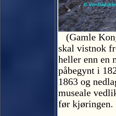
(Gamle Konge
skal vistnok f
heller enn en 
påbegynt i 182
1863 og nedlag
museale vedlik
før kjøringe