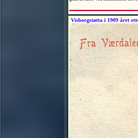
Visborgstøtta i 1909 året ett