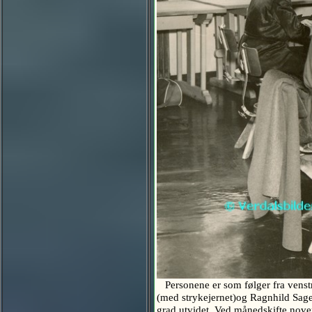
Personene er som følger fra venst
(med strykejernet)og Ragnhild Sagen
grad utvidet. Ved månedskifte no