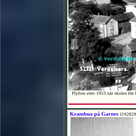
Flyfoto etter 1953 når skolen ble
Krambua på Garnes
1192829