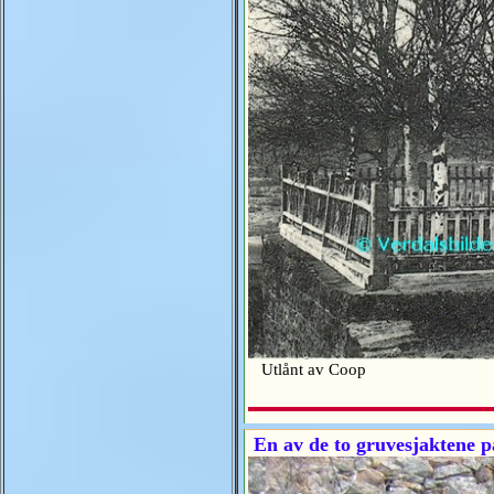
Utlånt av Coop
En av de to gruvesjaktene p