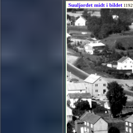
Suuljordet midt i bildet
1192