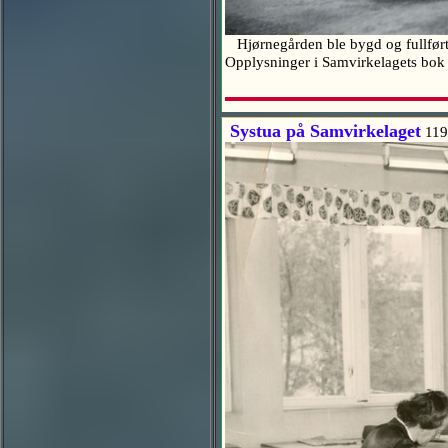
Hjørnegården ble bygd og fullført 
Opplysninger i Samvirkelagets bo
Systua på Samvirkelaget
119