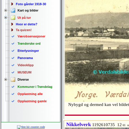
Foto gårder 1918-30
Kart og bilder
Ut på tur
Hvor er dette?
Ta quizen!
Værobservasjoner
Trønderske ord
Etterlysninger
Panorama
Videoklipp
MUSEUM
Diverse
Kommuner i Trøndelag
Opplastning alle
Opplastning gamle
Nybygd og dermed kan vel bildet ti
Nikkelverk
1192610735 12
61 u