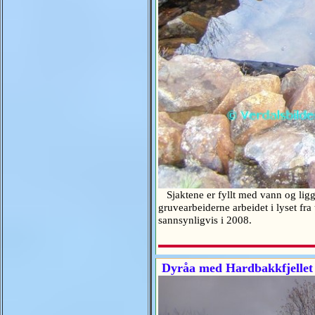
Sjaktene er fyllt med vann og ligg
gruvearbeiderne arbeidet i lyset fr
sannsynligvis i 2008.
Dyråa med Hardbakkfjellet 