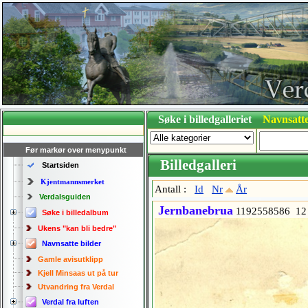
Søke i billedgalleriet
Navnsatte
Før markør over menypunkt
Billedgalleri
Startsiden
Kjentmannsmerket
Antall :
Id
Nr
År
Verdalsguiden
Jernbanebrua
1192558586 12
Søke i billedalbum
Ukens "kan bli bedre"
Navnsatte bilder
Gamle avisutklipp
Kjell Minsaas ut på tur
Utvandring fra Verdal
Verdal fra luften