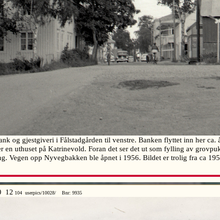
g gjestgiveri i Fålstadgården til venstre. Banken flyttet inn her ca. 
 en uthuset på Katrinevold. Foran det ser det ut som fylling av grovp
ng. Vegen opp Nyvegbakken ble åpnet i 1956. Bildet er trolig fra ca 1
0 12
104 userpics/10028/ Bnr: 9935