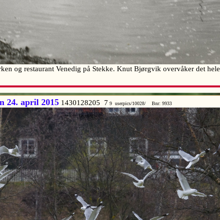
en og restaurant Venedig på Stekke. Knut Bjørgvik overvåker det hele
 24. april 2015
1430128205 7
9 userpics/10028/ Bnr: 9933