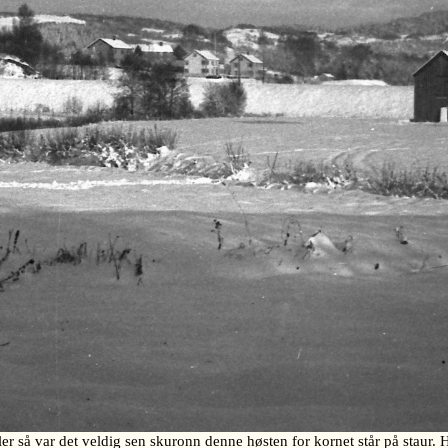
ler så var det veldig sen skuronn denne høsten for kornet står på staur. H