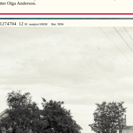
 etter Olga Anderson.
1274704 12
59 userpics/10028/ Bnr: 9936