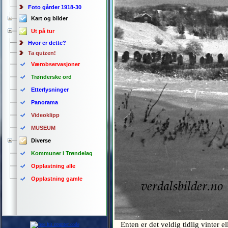
Foto gårder 1918-30
Kart og bilder
Ut på tur
Hvor er dette?
Ta quizen!
Værobservasjoner
Trønderske ord
Etterlysninger
Panorama
Videoklipp
MUSEUM
Diverse
Kommuner i Trøndelag
Opplastning alle
Opplastning gamle
Enten er det veldig tidlig vinter el