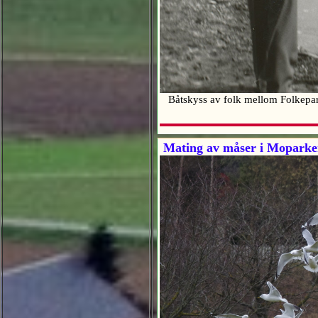
Båtskyss av folk mellom Folkepark
Mating av måser i Moparken