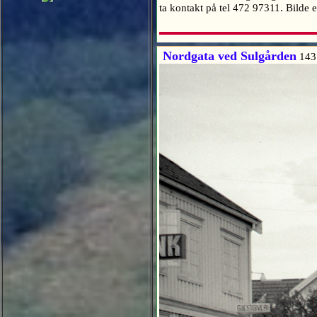
ta kontakt på tel 472 97311. Bilde
Nordgata ved Sulgården
143