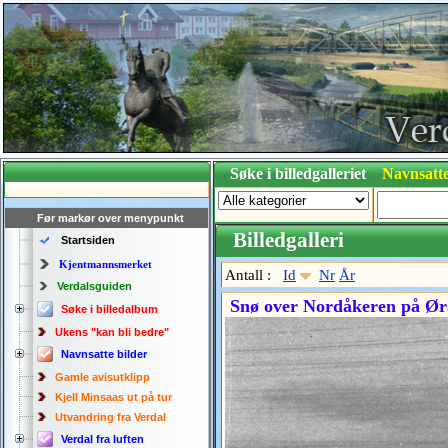
Søke i billedgalleriet
Navnsatte
Før markør over menypunkt
Billedgalleri
Startsiden
Kjentmannsmerket
Antall :
Id
Nr
År
Verdalsguiden
Snø over Nordåkeren på Ør
Søke i billedalbum
Ukens "kan bli bedre"
Navnsatte bilder
Gamle avisutklipp
Kjell Minsaas ut på tur
Utvandring fra Verdal
Verdal fra luften