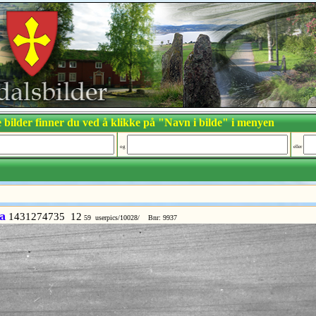
 bilder finner du ved å klikke på "Navn i bilde" i menyen
og
eller
a
1431274735 12
59 userpics/10028/ Bnr: 9937