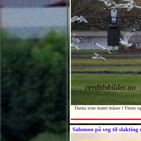
Dama som matet måser i Vinne og 
Salomon på veg til slakting