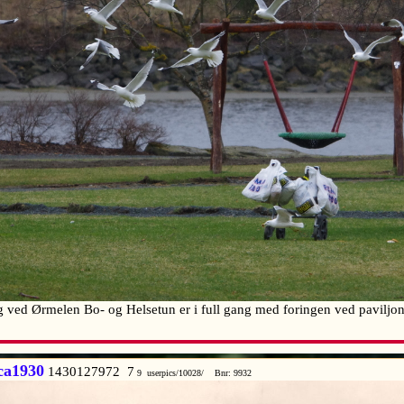
ved Ørmelen Bo- og Helsetun er i full gang med foringen ved pavilj
 ca1930
1430127972 7
9 userpics/10028/ Bnr: 9932