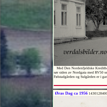
Med Den Nordenfjeldske Kreditbank o
sør siden av Nordgata med RV50 ser
Følstadgården og Sulgården er i ga
Øras Dag ca 1956
143012840