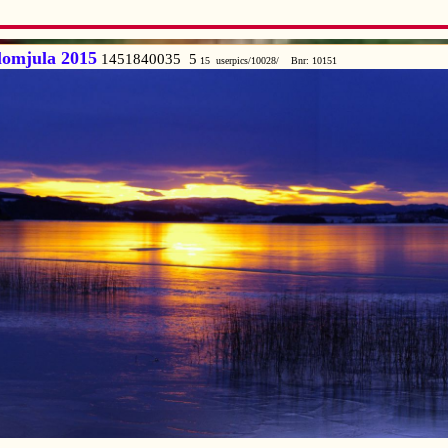
lomjula 2015
1451840035 5
15 userpics/10028/ Bnr: 10151