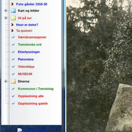
Foto gårder 1918-30
Kart og bilder
Ut på tur
Hvor er dette?
Ta quizen!
Værobservasjoner
Trønderske ord
Etterlysninger
Panorama
Videoklipp
MUSEUM
Diverse
Kommuner i Trøndelag
Opplastning alle
Opplastning gamle