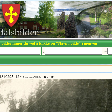
 bilder finner du ved å klikke på "Navn i bilde" i menyen
og
eller
1840295 12
113 userpics/10028/ Bnr: 10154