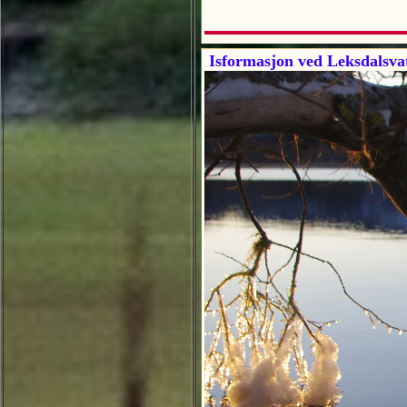
Isformasjon ved Leksdalsva