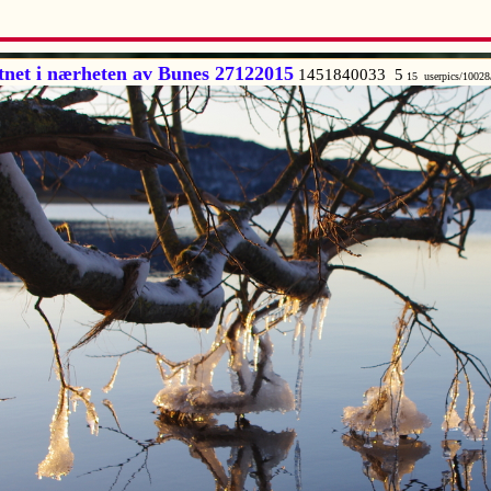
tnet i nærheten av Bunes 27122015
1451840033 5
15 userpics/1002