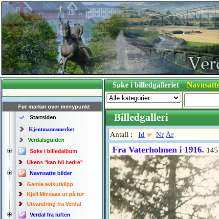
Søke i billedgalleriet
Navnsatte
Før markør over menypunkt
Billedgalleri
Startsiden
Kjentmannsmerket
Antall :
Id
Nr
År
Verdalsguiden
Fra Vaterholmen i 1916.
145
Søke i billedalbum
Ukens "kan bli bedre"
Navnsatte bilder
Gamle avisutklipp
Kjell Minsaas ut på tur
Utvandring fra Verdal
Verdal fra luften