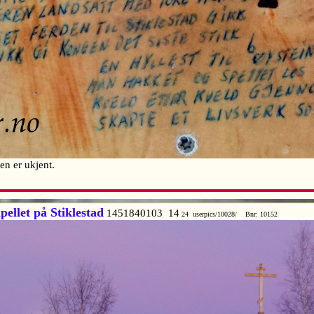
en er ukjent.
llet på Stiklestad
1451840103 14
24 userpics/10028/ Bnr: 10152