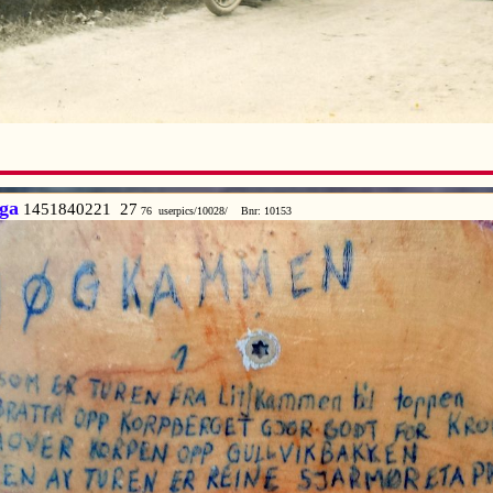
ga
1451840221 27
76 userpics/10028/ Bnr: 10153