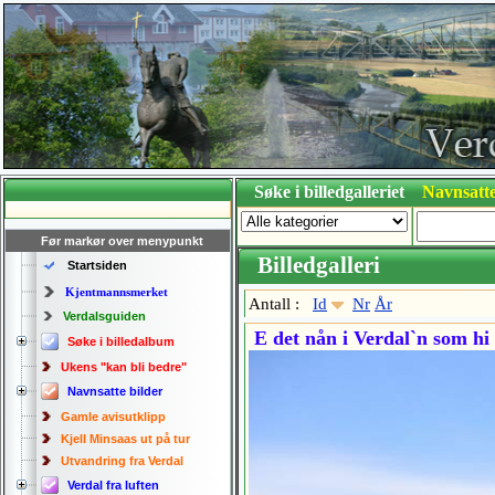
Søke i billedgalleriet
Navnsatte
Før markør over menypunkt
Billedgalleri
Startsiden
Kjentmannsmerket
Antall :
Id
Nr
År
Verdalsguiden
E det nån i Verdal`n som hi 
Søke i billedalbum
Ukens "kan bli bedre"
Navnsatte bilder
Gamle avisutklipp
Kjell Minsaas ut på tur
Utvandring fra Verdal
Verdal fra luften