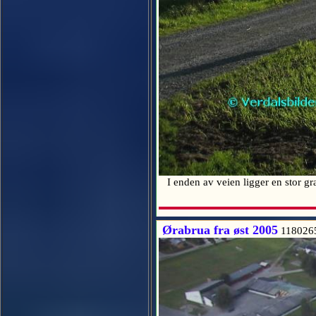
I enden av veien ligger en stor gr
Ørabrua fra øst 2005
118026