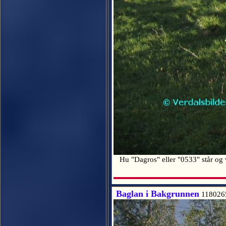
Hu "Dagros" eller "0533" står og 
Baglan i Bakgrunnen
118026