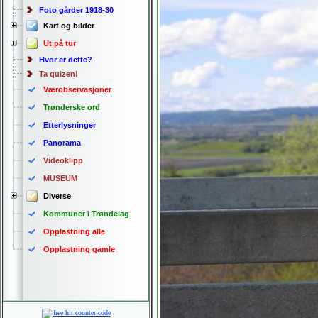
Foto gårder 1918-30
Kart og bilder
Ut på tur
Hvor er dette?
Ta quizen!
Værobservasjoner
Trønderske ord
Etterlysninger
Panorama
Videoklipp
MUSEUM
Diverse
Kommuner i Trøndelag
Opplastning alle
Opplastning gamle