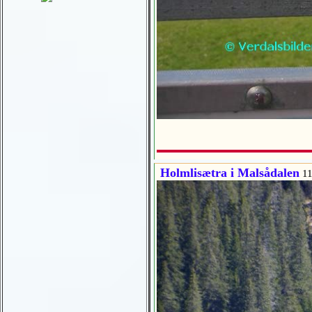
Holmlisætra i Malsådalen
11