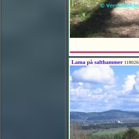
Lama på salthammer
118026