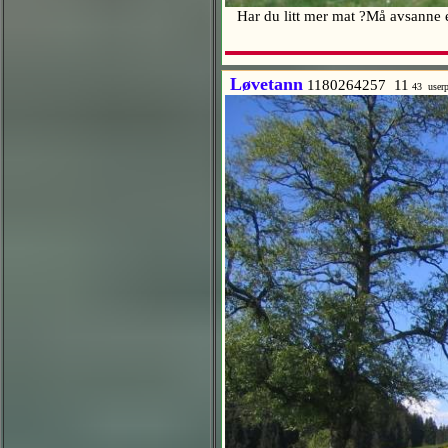
Har du litt mer mat ?Må avsanne et
Løvetann
1180264257 11
43 user