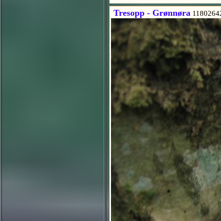
Tresopp - Grønnøra
1180264