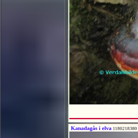
Kanadagås i elva
1180218380